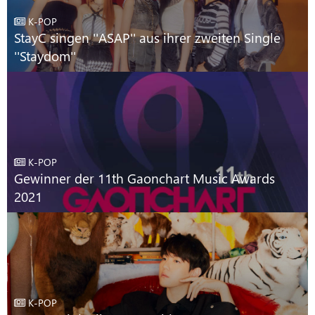
K-POP
StayC singen ''ASAP'' aus ihrer zweiten Single
''Staydom''
K-POP
Gewinner der 11th Gaonchart Music Awards
2021
K-POP