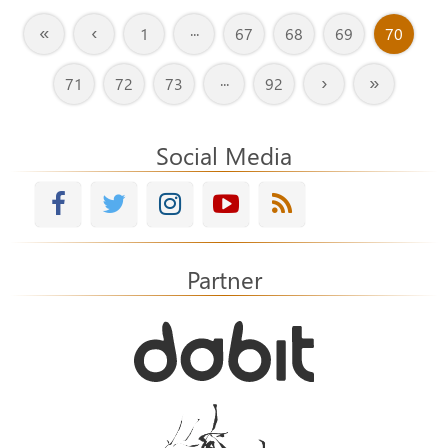
«
‹
1
···
67
68
69
70
›
»
71
72
73
···
92
Social Media
Partner