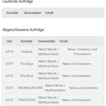
Laufende Aufträge
Künstler
Veranstalter
Inhalt
Abgeschlossene Aufträge
Jahr
Künstler
Veranstalter
Inhalt
Weird World /
News, Assistenz und
2019
Holland
MyMusicTaste
Promotions
Weird World /
2019
The Boyz
News und Assistenz
MyMusicTaste
Weird World /
2019
The Rose
News und Assistenz
MyMusicTaste
Weird World /
2019
DREAMCATCHER
News und Assistenz
MyMusicTaste
Weird World /
2019
PENTAGON
News und Assistenz
MyMusicTaste