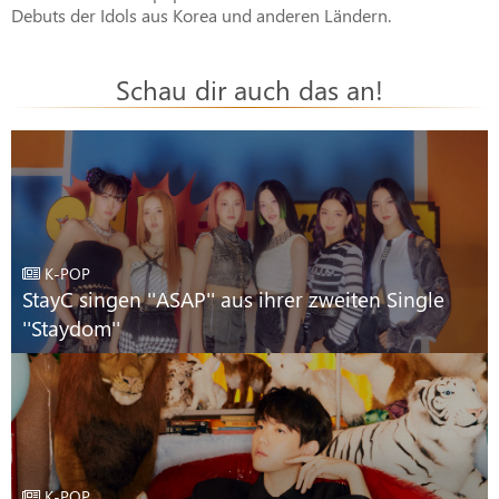
Debuts der Idols aus Korea und anderen Ländern.
Schau dir auch das an!
K-POP
StayC singen ''ASAP'' aus ihrer zweiten Single
''Staydom''
K-POP