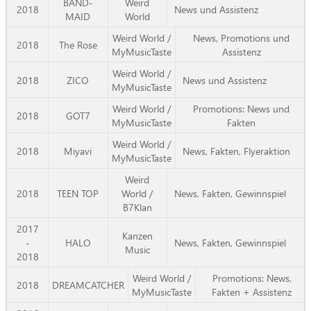
BAND-
Weird
2018
News und Assistenz
MAID
World
Weird World /
News, Promotions und
2018
The Rose
MyMusicTaste
Assistenz
Weird World /
2018
ZICO
News und Assistenz
MyMusicTaste
Weird World /
Promotions: News und
2018
GOT7
MyMusicTaste
Fakten
Weird World /
2018
Miyavi
News, Fakten, Flyeraktion
MyMusicTaste
Weird
2018
TEEN TOP
World /
News, Fakten, Gewinnspiel
B7Klan
2017
Kanzen
-
HALO
News, Fakten, Gewinnspiel
Music
2018
Weird World /
Promotions: News,
2018
DREAMCATCHER
MyMusicTaste
Fakten + Assistenz