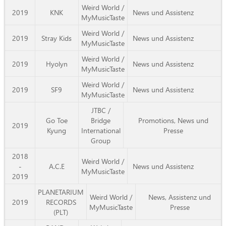
Weird World /
2019
KNK
News und Assistenz
MyMusicTaste
Weird World /
2019
Stray Kids
News und Assistenz
MyMusicTaste
Weird World /
2019
Hyolyn
News und Assistenz
MyMusicTaste
Weird World /
2019
SF9
News und Assistenz
MyMusicTaste
JTBC /
Go Toe
Bridge
Promotions, News und
2019
Kyung
International
Presse
Group
2018
Weird World /
-
A.C.E
News und Assistenz
MyMusicTaste
2019
PLANETARIUM
Weird World /
News, Assistenz und
2019
RECORDS
MyMusicTaste
Presse
(PLT)