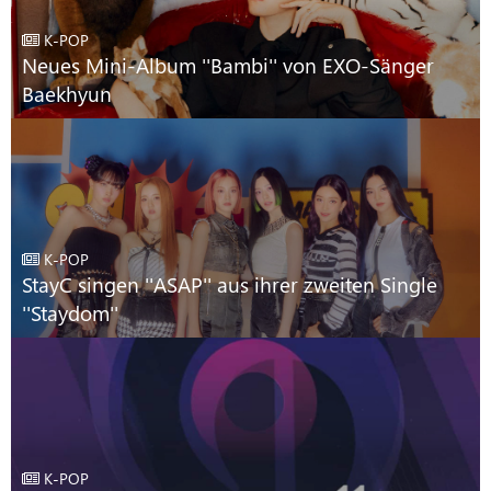
K-POP
Neues Mini-Album ''Bambi'' von EXO-Sänger
Baekhyun
K-POP
StayC singen ''ASAP'' aus ihrer zweiten Single
''Staydom''
K-POP