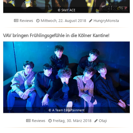
© SKeY ACE
Reviews
Mittwoch, 22. August 2018
HungryMonsta
VAV bringen Frühlingsgefühle in die Kölner Kantine!
© A Team Entertainment
Reviews
Freitag, 30. März 2018
Otaji