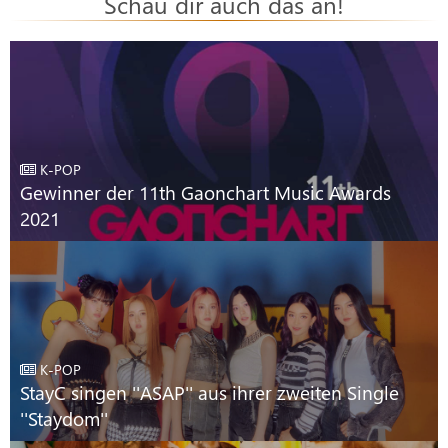
Schau dir auch das an!
K-POP
Gewinner der 11th Gaonchart Music Awards
2021
K-POP
StayC singen ''ASAP'' aus ihrer zweiten Single
''Staydom''