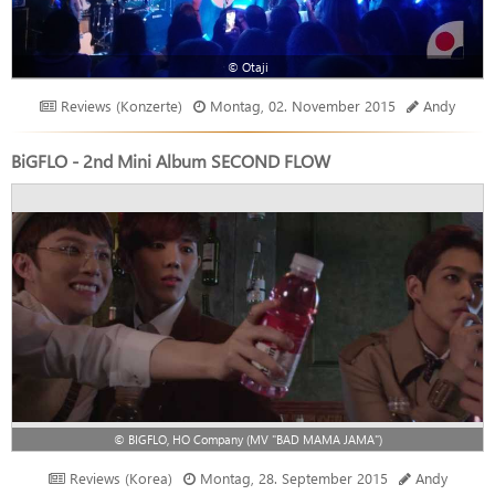
© Otaji
Reviews (Konzerte)
Montag, 02. November 2015
Andy
BiGFLO - 2nd Mini Album SECOND FLOW
© BIGFLO, HO Company (MV "BAD MAMA JAMA")
Reviews (Korea)
Montag, 28. September 2015
Andy