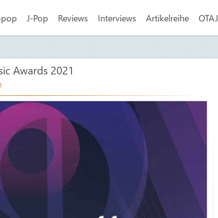
opop
J-Pop
Reviews
Interviews
Artikelreihe
OTAJI
sic Awards 2021
1