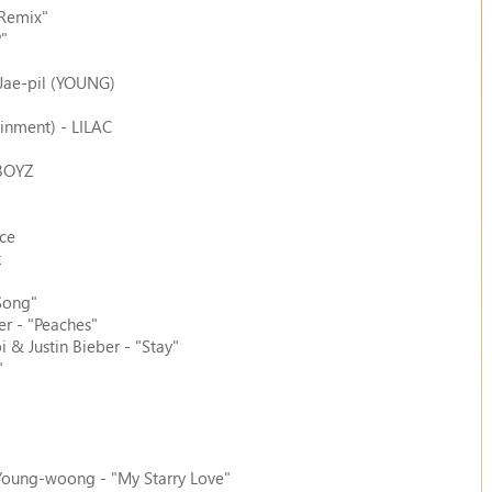
 Remix"
P"
 Jae-pil (YOUNG)
ainment) - LILAC
 BOYZ
uce
k
 Song"
er - "Peaches"
i & Justin Bieber - "Stay"
"
 Young-woong - "My Starry Love"