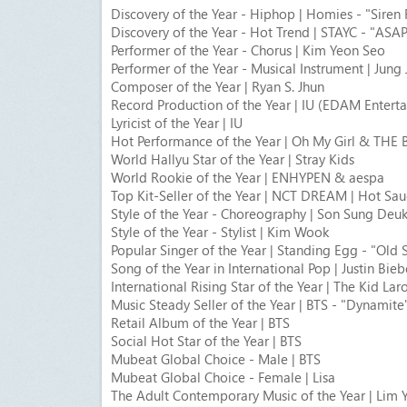
Discovery of the Year - Hiphop | Homies - "Siren
Discovery of the Year - Hot Trend | STAYC - "ASA
Performer of the Year - Chorus | Kim Yeon Seo
Performer of the Year - Musical Instrument | Jung
Composer of the Year | Ryan S. Jhun
Record Production of the Year | IU (EDAM Entert
Lyricist of the Year | IU
Hot Performance of the Year | Oh My Girl & THE
World Hallyu Star of the Year | Stray Kids
World Rookie of the Year | ENHYPEN & aespa
Top Kit-Seller of the Year | NCT DREAM | Hot Sa
Style of the Year - Choreography | Son Sung Deu
Style of the Year - Stylist | Kim Wook
Popular Singer of the Year | Standing Egg - "Old
Song of the Year in International Pop | Justin Bieb
International Rising Star of the Year | The Kid Laro
Music Steady Seller of the Year | BTS - "Dynamite
Retail Album of the Year | BTS
Social Hot Star of the Year | BTS
Mubeat Global Choice - Male | BTS
Mubeat Global Choice - Female | Lisa
The Adult Contemporary Music of the Year | Lim