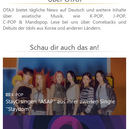
OTAJI bietet tägliche News auf Deutsch und weitere Inhalte
über asiatische Musik, wie
K-POP
,
J-POP
,
C-POP & Mandopop
. Lese bei uns über Comebacks und
Debuts der Idols aus Korea und anderen Ländern.
Schau dir auch das an!
K-POP
StayC singen ''ASAP'' aus ihrer zweiten Single
''Staydom''