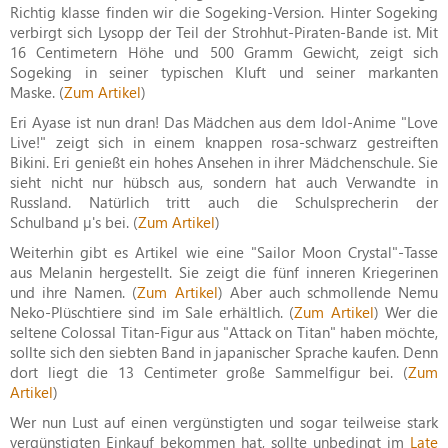
Richtig klasse finden wir die Sogeking-Version. Hinter Sogeking
verbirgt sich Lysopp der Teil der Strohhut-Piraten-Bande ist. Mit
16 Centimetern Höhe und 500 Gramm Gewicht, zeigt sich
Sogeking in seiner typischen Kluft und seiner markanten
Maske. (
Zum Artikel
)
Eri Ayase ist nun dran! Das Mädchen aus dem Idol-Anime "Love
Live!" zeigt sich in einem knappen rosa-schwarz gestreiften
Bikini. Eri genießt ein hohes Ansehen in ihrer Mädchenschule. Sie
sieht nicht nur hübsch aus, sondern hat auch Verwandte in
Russland. Natürlich tritt auch die Schulsprecherin der
Schulband µ's bei. (
Zum Artikel
)
Weiterhin gibt es Artikel wie eine "Sailor Moon Crystal"-Tasse
aus Melanin hergestellt. Sie zeigt die fünf inneren Kriegerinen
und ihre Namen. (
Zum Artikel
) Aber auch schmollende Nemu
Neko-Plüschtiere sind im Sale erhältlich. (
Zum Artikel
) Wer die
seltene Colossal Titan-Figur aus "Attack on Titan" haben möchte,
sollte sich den siebten Band in japanischer Sprache kaufen. Denn
dort liegt die 13 Centimeter große Sammelfigur bei. (
Zum
Artikel
)
Wer nun Lust auf einen vergünstigten und sogar teilweise stark
vergünstigten Einkauf bekommen hat, sollte unbedingt im
Late