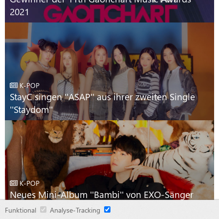
2021
K-POP
StayC singen ''ASAP'' aus ihrer zweiten Single
''Staydom''
K-POP
Neues Mini-Album ''Bambi'' von EXO-Sänger
Baekhyun
Funktional
Analyse-Tracking