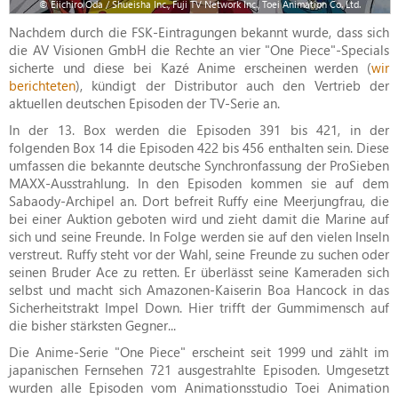
© Eiichiro Oda / Shueisha Inc., Fuji TV Network Inc., Toei Animation Co. Ltd.
Nachdem durch die FSK-Eintragungen bekannt wurde, dass sich
die AV Visionen GmbH die Rechte an vier "One Piece"-Specials
sicherte und diese bei Kazé Anime erscheinen werden (
wir
berichteten
), kündigt der Distributor auch den Vertrieb der
aktuellen deutschen Episoden der TV-Serie an.
In der 13. Box werden die Episoden 391 bis 421, in der
folgenden Box 14 die Episoden 422 bis 456 enthalten sein. Diese
umfassen die bekannte deutsche Synchronfassung der ProSieben
MAXX-Ausstrahlung. In den Episoden kommen sie auf dem
Sabaody-Archipel an. Dort befreit Ruffy eine Meerjungfrau, die
bei einer Auktion geboten wird und zieht damit die Marine auf
sich und seine Freunde. In Folge werden sie auf den vielen Inseln
verstreut. Ruffy steht vor der Wahl, seine Freunde zu suchen oder
seinen Bruder Ace zu retten. Er überlässt seine Kameraden sich
selbst und macht sich Amazonen-Kaiserin Boa Hancock in das
Sicherheitstrakt Impel Down. Hier trifft der Gummimensch auf
die bisher stärksten Gegner...
Die Anime-Serie "One Piece" erscheint seit 1999 und zählt im
japanischen Fernsehen 721 ausgestrahlte Episoden. Umgesetzt
wurden alle Episoden vom Animationsstudio Toei Animation