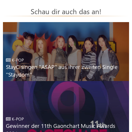
Schau dir auch das an!
K-POP
StayC singen ''ASAP'' aus ihrer zweiten Single
''Staydom''
K-POP
Gewinner der 11th Gaonchart Music Awards