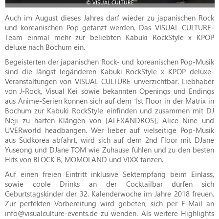
© VISUAL CULTURE
Auch im August dieses Jahres darf wieder zu japanischen Rock
und koreanischen Pop getanzt werden. Das VISUAL CULTURE-
Team einmal mehr zur beliebten Kabuki RockStyle x KPOP
deluxe nach Bochum ein.
Begeisterten der japanischen Rock- und koreanischen Pop-Musik
sind die längst legänderen Kabuki RockStyle x KPOP deluxe-
Veranstaltungen von VISUAL CULTURE unverzichtbar. Liebhaber
von J-Rock, Visual Kei sowie bekannten Openings und Endings
aus Anime-Serien können sich auf dem 1st Floor in der Matrix in
Bochum zur Kabuki RockStyle einfinden und zusammen mit DJ
Neji zu harten Klängen von [ALEXANDROS], Alice Nine und
UVERworld headbangen. Wer lieber auf vielseitige Pop-Musik
aus Südkorea abfährt, wird sich auf dem 2nd Floor mit DJane
Yuseong und DJane TOM wie Zuhause fühlen und zu den besten
Hits von BLOCK B, MOMOLAND und VIXX tanzen.
Auf einen freien Eintritt inklusive Sektempfang beim Einlass,
sowie coole Drinks an der Cocktailbar dürfen sich
Geburtstagskinder der 32. Kalenderwoche im Jahre 2018 freuen.
Zur perfekten Vorbereitung wird gebeten, sich per E-Mail an
info@visualculture-events.de zu wenden. Als weitere Highlights