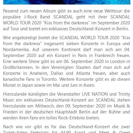
Passend zum neuen Album gibt es auch eine neue Welttour: die
populäre J-Rock Band SCANDAL geht mit ihrer SCANDAL
WORLD TOUR 2020 "Kiss from the darkness" im September 2020
auf Tour und bietet ein exklusives Deutschland-Konzert in Berlin.
Wie angekündigt bietet die SCANDAL WORLD TOUR 2020 "Kiss
from the darkness" insgesamt sieben Konzerte in Europa und
Nordamerika. Auf unserem Kontinent darf man sich am 04.
September 2020 auf ein Konzert in Paris in Frankreich freuen.
Eine weitere Show gibt es am 06. September 2020 in London in
Großbritannien. In den Vereinigten Staaten darf man sich auf
Konzerte in Anaheim, Dallas und Atlanta freuen, aber auch
kanadische Fans in Toronto. Weitere Konzerte gibt es ab diesen
Monat in Japan sowie im Mai und Juni in Asien.
Hierzulande kündigten die Veranstalter LIVE NATION und Trinity
Music ein exklusives Deutschland-Konzert an: SCANDAL stehen
hierzulande am Mittwoch, den 09. September 2020 im Musik &
Frieden in der deutschen Hauptstadt Berlin auf der Bühne und
werden ihren Fans ein tolles Rock-Erlebnis bieten.
Nach wie vor gibt es für das Deutschland-Konzert die zwei
Ticket-Arten Stehplatz für 44,90 Euro* und Meet & Greet