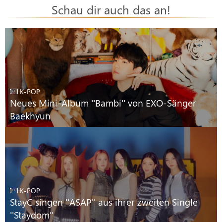
Schau dir auch das an!
K-POP
Neues Mini-Album ''Bambi'' von EXO-Sänger
Baekhyun
K-POP
StayC singen ''ASAP'' aus ihrer zweiten Single
''Staydom''