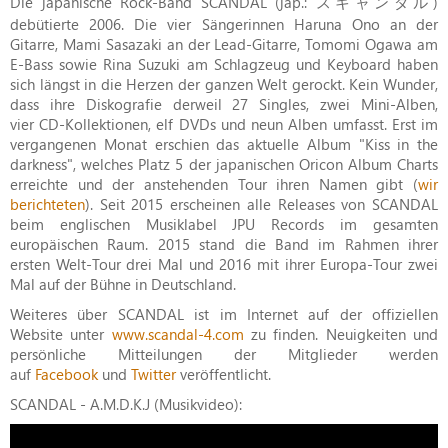
Die japanische Rock-Band SCANDAL (jap.: スキャンダル)
debütierte 2006. Die vier Sängerinnen Haruna Ono an der
Gitarre, Mami Sasazaki an der Lead-Gitarre, Tomomi Ogawa am
E-Bass sowie Rina Suzuki am Schlagzeug und Keyboard haben
sich längst in die Herzen der ganzen Welt gerockt. Kein Wunder,
dass ihre Diskografie derweil 27 Singles, zwei Mini-Alben,
vier CD-Kollektionen, elf DVDs und neun Alben umfasst. Erst im
vergangenen Monat erschien das aktuelle Album "Kiss in the
darkness", welches Platz 5 der japanischen Oricon Album Charts
erreichte und der anstehenden Tour ihren Namen gibt (
wir
berichteten
). Seit 2015 erscheinen alle Releases von SCANDAL
beim englischen Musiklabel JPU Records im gesamten
europäischen Raum. 2015 stand die Band im Rahmen ihrer
ersten Welt-Tour drei Mal und 2016 mit ihrer Europa-Tour zwei
Mal auf der Bühne in Deutschland.
Weiteres über SCANDAL ist im Internet auf der offiziellen
Website unter
www.scandal-4.com
zu finden. Neuigkeiten und
persönliche Mitteilungen der Mitglieder werden
auf
Facebook
und
Twitter
veröffentlicht.
SCANDAL - A.M.D.K.J (Musikvideo):