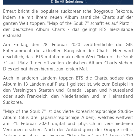
© Big Hit Entertainment
Erneut bricht die populäre südkoreanische Boygroup Rekorde,
indem sie mit ihrem neuen Album sämtliche Charts auf der
ganzen Welt toppen. "Map of the Soul: 7" schafft es auf Platz 1
der deutschen Album Charts - das gelingt BTS hierzulande
erstmals!
Am Freitag, den 28. Februar 2020 veröffentlichte die GfK
Entertainment die aktuellen Ranglisten der Charts. Hier wird
ersichtlich, dass BTS mit ihrem aktuellen Werk "Map of the Soul:
7" auf Platz 1 der offiziellen deutschen Album Charts stehen.
Dies gelingt ihnen hiermit zum ersten Mal.
Auch in anderen Ländern toppen BTS die Charts, sodass das
Album in 13 Ländern auf Platz 1 gelistet ist, wie zum Beispiel in
den Vereinigten Staaten und Kanada, Japan und Neuseeland
oder auch Frankreich, den Niederlanden und im Heimatland
Südkorea.
"Map of the Soul: 7" ist das vierte koreanischsprachige Studio-
Album (plus drei japanischsprachige Alben), welches weltweit
am 21. Februar 2020 digital und physisch in verschiedenen
Versionen erschien. Nach der Ankündigung der Gruppe selbst
Anfang des Jahres, erschien mit "Black Swan" am 17. Januar 2020