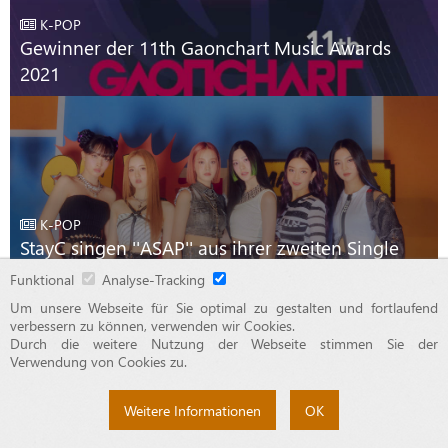
K-POP
Gewinner der 11th Gaonchart Music Awards
2021
K-POP
StayC singen ''ASAP'' aus ihrer zweiten Single
''Staydom''
Funktional
Analyse-Tracking
Um unsere Webseite für Sie optimal zu gestalten und fortlaufend
verbessern zu können, verwenden wir Cookies.
Durch die weitere Nutzung der Webseite stimmen Sie der
© 2015 - 2026 OTAJI
Verwendung von Cookies zu.
Impressum
Haftungsauschluss
Datenschutzerklärung
Kontakt
Weitere Informationen
OK
Über Uns
Werben auf OTAJI
Das Team
ACP