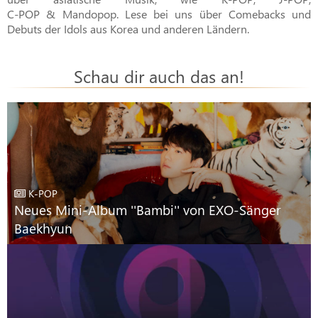
C-POP & Mandopop
. Lese bei uns über Comebacks und
Debuts der Idols aus Korea und anderen Ländern.
Schau dir auch das an!
K-POP
Neues Mini-Album ''Bambi'' von EXO-Sänger
Baekhyun