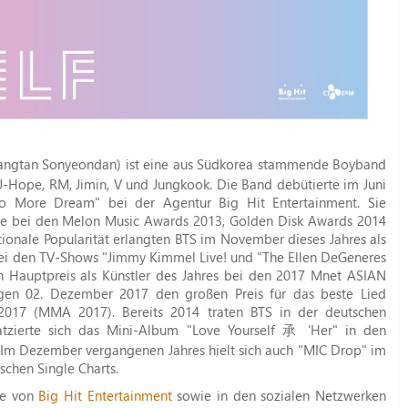
ngtan Sonyeondan) ist eine aus Südkorea stammende Boyband
 J-Hope, RM, Jimin, V und Jungkook. Die Band debütierte im Juni
"No More Dream" bei der Agentur Big Hit Entertainment. Sie
ie bei den Melon Music Awards 2013, Golden Disk Awards 2014
ionale Popularität erlangten BTS im November dieses Jahres als
ei den TV-Shows "Jimmy Kimmel Live! und "The Ellen DeGeneres
 Hauptpreis als Künstler des Jahres bei den 2017 Mnet ASIAN
 02. Dezember 2017 den großen Preis für das beste Lied
017 (MMA 2017). Bereits 2014 traten BTS in der deutschen
atzierte sich das Mini-Album "Love Yourself 承 'Her" in den
. Im Dezember vergangenen Jahres hielt sich auch "MIC Drop" im
schen Single Charts.
te von
Big Hit Entertainment
sowie in den sozialen Netzwerken