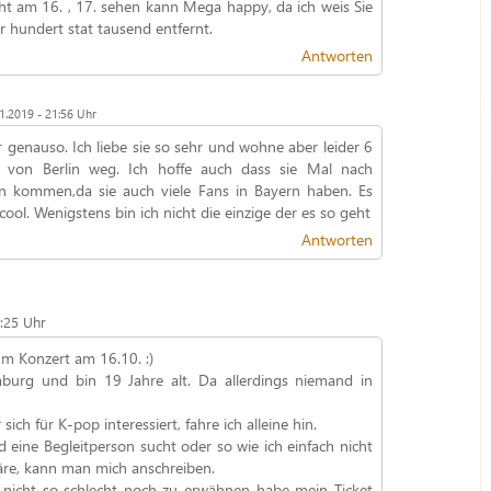
cht am 16. , 17. sehen kann Mega happy, da ich weis Sie
r hundert stat tausend entfernt.
Antworten
1.2019 - 21:56 Uhr
 genauso. Ich liebe sie so sehr und wohne aber leider 6
 von Berlin weg. Ich hoffe auch dass sie Mal nach
 kommen,da sie auch viele Fans in Bayern haben. Es
cool. Wenigstens bin ich nicht die einzige der es so geht
Antworten
0:25 Uhr
um Konzert am 16.10. :)
rg und bin 19 Jahre alt. Da allerdings niemand in
sich für K-pop interessiert, fahre ich alleine hin.
d eine Begleitperson sucht oder so wie ich einfach nicht
wäre, kann man mich anschreiben.
t nicht so schlecht noch zu erwähnen habe mein Ticket