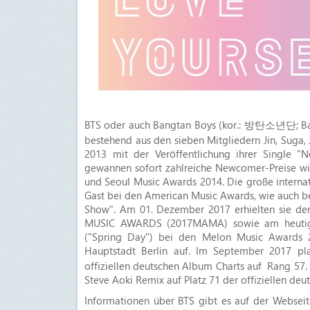
BTS oder auch Bangtan Boys (kor.: 방탄소년단; Ba
bestehend aus den sieben Mitgliedern Jin, Suga,
2013 mit der Veröffentlichung ihrer Single 
gewannen sofort zahlreiche Newcomer-Preise w
und Seoul Music Awards 2014. Die große internat
Gast bei den American Music Awards, wie auch b
Show". Am 01. Dezember 2017 erhielten sie den
MUSIC AWARDS (2017MAMA) sowie am heutigen
("Spring Day") bei den Melon Music Awards 2
Hauptstadt Berlin auf. Im September 2017 pl
offiziellen deutschen Album Charts auf Rang 57
Steve Aoki Remix auf Platz 71 der offiziellen deut
Informationen über BTS gibt es auf der Websei