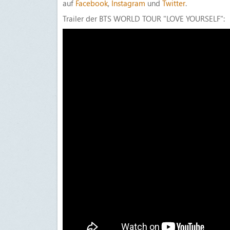
auf
Facebook
,
Instagram
und
Twitter
.
Trailer der BTS WORLD TOUR "LOVE YOURSELF":