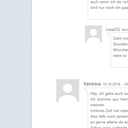
auch wenn ich sie ni
sind nur noch ein paa
Lina252
06.0
Geht mir
Stunden
München
wäre so 
Vanessa
10.10.2018 - 2
Hey, ich gehe auch z
Ich komme aus Hambu
meinem
Umkreis Zeit hat oder 
Also falls noch jeman
so gerne alleine da 
Achso wäre vielleich