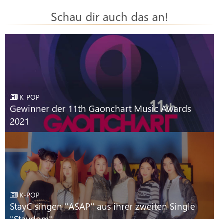
Schau dir auch das an!
K-POP
Gewinner der 11th Gaonchart Music Awards
2021
K-POP
StayC singen ''ASAP'' aus ihrer zweiten Single
''Staydom''