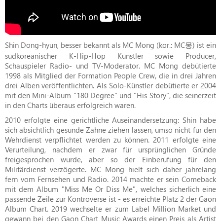
Shin Dong-hyun, besser bekannt als MC Mong (kor.: MC몽) ist ein
südkoreanischer K-Hip-Hop Künstler sowie Producer,
Schauspieler Radio- und TV-Moderator. MC Mong debütierte
1998 als Mitglied der Formation People Crew, die in drei Jahren
drei Alben veröffentlichten. Als Solo-Künstler debütierte er 2004
mit den Mini-Album "180 Degree" und "His Story", die seinerzeit
in den Charts überaus erfolgreich waren.
2010 erfolgte eine gerichtliche Auseinandersetzung: Shin habe
sich absichtlich gesunde Zähne ziehen lassen, umso nicht für den
Wehrdienst verpflichtet werden zu können. 2011 erfolgte eine
Verurteilung, nachdem er zwar für ursprünglichen Gründe
freigesprochen wurde, aber so der Einberufung für den
Militärdienst verzögerte. MC Mong hielt sich daher jahrelang
fern vom Fernsehen und Radio. 2014 machte er sein Comeback
mit dem Album "Miss Me Or Diss Me", welches sicherlich eine
passende Zeile zur Kontroverse ist - es erreichte Platz 2 der Gaon
Album Chart. 2019 wechselte er zum Label Million Market und
gewann bei den Gaon Chart Music Awards einen Preis als Artist