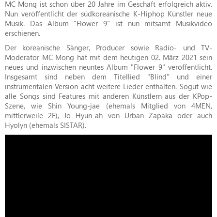
MC Mong ist schon über 20 Jahre im Geschäft erfolgreich aktiv.
Nun veröffentlicht der südkoreanische K-Hiphop Künstler neue
Musik. Das Album "Flower 9" ist nun mitsamt Musikvideo
erschienen.
Der koreanische Sänger, Producer sowie Radio- und TV-
Moderator MC Mong hat mit dem heutigen 02. März 2021 sein
neues und inzwischen neuntes Album "Flower 9" veröffentlicht.
Insgesamt sind neben dem Titellied "Blind" und einer
instrumentalen Version acht weitere Lieder enthalten. Sogut wie
alle Songs sind Features mit anderen Künstlern aus der KPop-
Szene, wie Shin Young-jae (ehemals Mitglied von 4MEN,
mittlerweile 2F), Jo Hyun-ah von Urban Zapaka oder auch
Hyolyn (ehemals SISTAR).