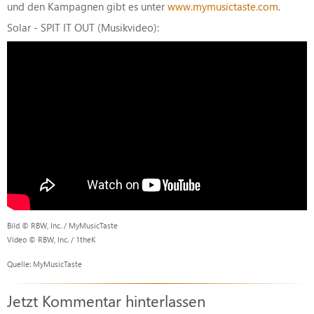
und den Kampagnen gibt es unter
www.mymusictaste.com
.
Solar - SPIT IT OUT (Musikvideo):
Bild © RBW, Inc. / MyMusicTaste
Video © RBW, Inc. / 1theK
Quelle: MyMusicTaste
Jetzt Kommentar hinterlassen