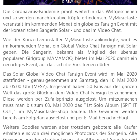
© RBW, Inc.
Die Coronavirus-Pandemie prägt weiterhin das Weltgeschehen
und so werden manch kreative Köpfe erfinderisch. MyMusicTaste
veranstalt im kommenden Monat ein globales Fansign Event mit
der koreanischen Sängerin Solar - und das im Video Chat.
Wie der Konzertveranstalter MyMusicTaste ankündigte, wird es
im kommenden Monat ein Global Video Chat Fansign mit Solar
geben. Die Sängerin, bekannt als Mitglied der überaus
populären Girlgroup MAMAMOO, bietet im Mai 2020 damit ein
neuartiges Event, auf das sich die Fans freuen dürfen.
Das Solar Global Video Chat Fansign Event wird im Mai 2020
stattfinden - genau genommen am Samstag, den 16. Mai 2020
ab 05:00 Uhr (MESZ). Insgesamt haben 50 Fans aus der ganzen
Welt das große Glück in dem Video Chat Fansign teilzunehmen.
Diese werden per Zufallsprinzip ausgelost. Um mitzumachen
muss man bis zum 03. Mai 2020 das "1st Solo Album [SPIT IT
OUT]" im MyMusicTaste-Shop kaufen. Die Gewinner werden
bereits am Folgetag ausgelost und per E-Mail benachrichtigt.
Weitere Goodies werden aber trotzdem geboten: alle Käufer
erhalten eins von drei möglichen Photocards der Sängerin. Alle
Gewinner erhalten darüber hinaus das Album mit Signatur und