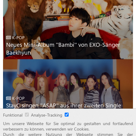
K-POP
Neues Mini-Album ''Bambi'' von EXO-Sänger
Baekhyun
K-POP
StayC singen ''ASAP'' aus ihrer zweiten Single
''Staydom''
Funktional
Analyse-Tracking
Um unsere Webseite für Sie optimal zu gestalten und fortlaufend
verbessern zu können, verwenden wir Cookies.
Durch die weitere Nutzung der Webseite stimmen Sie der
© 2015 - 2026 OTAJI