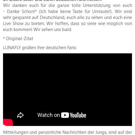
Wir danken euch für die ganze tolle Unterstützung von euch
- Danke Schon!* (Ich habe keine Taste für Umlaute!). Wir sind
sehr gespannt auf Deutschland, euch alle zu sehen und euch eine
Live Show zu bieten. Wir hoffen, dass so viele wie möglich von
euch kommen! Wir sehen uns bald.
* Original-Zitat
LUNAFLY grüßen Ihre deutschen Fans:
Mitteilungen und persönliche Nachrichten der Jungs, sind auf der