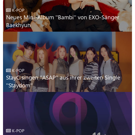
K-POP
Neues Mini-Album ''Bambi'' von EXO-Sänger
Baekhyun
K-POP
StayC singen ''ASAP'' aus ihrer zweiten Single
''Staydom''
K-POP