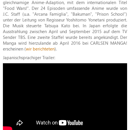
gleichnamige Anime-Adaption, mit dem internationalen Titel
"Food Wars!". Der 24 Episoden umfassende Anime wurde von
J.C. Staff (u.a. "Arcana Famiglia", "Bakuman", "Prison School")
unter der Leitung von Regisseur Yoshitomo Yonetani produziert.
Die Musik steuerte Tatsuya Kato bei. In Japan erfolgte die
Ausstrahlung zwischen April und September 2015 auf dem TV
Sender TBS. Eine zweite Staffel wurde bereits angekündigt. Der
Manga wird hierzulande ab April 2016 bei CARLSEN MANGA!
erscheinen (
wir berichteten
).
Japanischsprachiger Trailer: