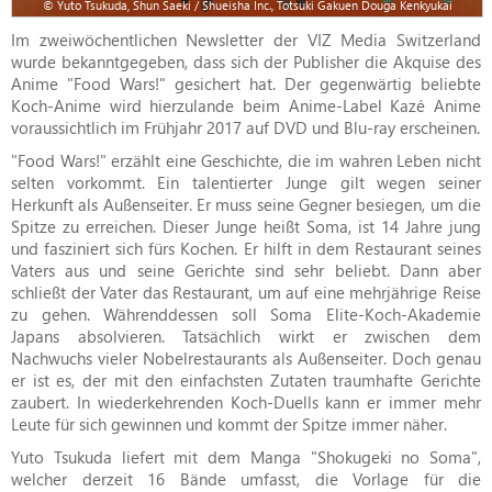
© Yuto Tsukuda, Shun Saeki / Shueisha Inc., Totsuki Gakuen Douga Kenkyukai
Im zweiwöchentlichen Newsletter der VIZ Media Switzerland
wurde bekanntgegeben, dass sich der Publisher die Akquise des
Anime "Food Wars!" gesichert hat. Der gegenwärtig beliebte
Koch-Anime wird hierzulande beim Anime-Label Kazé Anime
voraussichtlich im Frühjahr 2017 auf DVD und Blu-ray erscheinen.
"Food Wars!" erzählt eine Geschichte, die im wahren Leben nicht
selten vorkommt. Ein talentierter Junge gilt wegen seiner
Herkunft als Außenseiter. Er muss seine Gegner besiegen, um die
Spitze zu erreichen. Dieser Junge heißt Soma, ist 14 Jahre jung
und fasziniert sich fürs Kochen. Er hilft in dem Restaurant seines
Vaters aus und seine Gerichte sind sehr beliebt. Dann aber
schließt der Vater das Restaurant, um auf eine mehrjährige Reise
zu gehen. Währenddessen soll Soma Elite-Koch-Akademie
Japans absolvieren. Tatsächlich wirkt er zwischen dem
Nachwuchs vieler Nobelrestaurants als Außenseiter. Doch genau
er ist es, der mit den einfachsten Zutaten traumhafte Gerichte
zaubert. In wiederkehrenden Koch-Duells kann er immer mehr
Leute für sich gewinnen und kommt der Spitze immer näher.
Yuto Tsukuda liefert mit dem Manga "Shokugeki no Soma",
welcher derzeit 16 Bände umfasst, die Vorlage für die