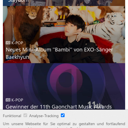
K-POP
Neues Mini-Album ''Bambi'' von EXO-Sänger
Baekhyun
K-POP
Gewinner der 11th Gaonchart Music Awards
2021
Funktional
Analyse-Tracking
Um unsere Webseite für Sie optimal zu gestalten und fortlaufend