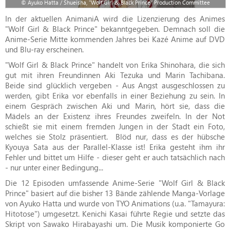
© Ayuko Hatta / Shueisha, "Wolf Girl & Black Prince" Production Committee
In der aktuellen AnimaniA wird die Lizenzierung des Animes
"Wolf Girl & Black Prince" bekanntgegeben. Demnach soll die
Anime-Serie Mitte kommenden Jahres bei Kazé Anime auf DVD
und Blu-ray erscheinen.
"Wolf Girl & Black Prince" handelt von Erika Shinohara, die sich
gut mit ihren Freundinnen Aki Tezuka und Marin Tachibana.
Beide sind glücklich vergeben - Aus Angst ausgeschlossen zu
werden, gibt Erika vor ebenfalls in einer Beziehung zu sein. In
einem Gespräch zwischen Aki und Marin, hört sie, dass die
Mädels an der Existenz ihres Freundes zweifeln. In der Not
schießt sie mit einem fremden Jungen in der Stadt ein Foto,
welches sie Stolz präsentiert. Blöd nur, dass es der hübsche
Kyouya Sata aus der Parallel-Klasse ist! Erika gesteht ihm ihr
Fehler und bittet um Hilfe - dieser geht er auch tatsächlich nach
- nur unter einer Bedingung...
Die 12 Episoden umfassende Anime-Serie "Wolf Girl & Black
Prince" basiert auf die bisher 13 Bände zählende Manga-Vorlage
von Ayuko Hatta und wurde von TYO Animations (u.a. "Tamayura:
Hitotose") umgesetzt. Kenichi Kasai führte Regie und setzte das
Skript von Sawako Hirabayashi um. Die Musik komponierte Go