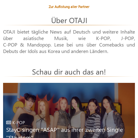
Zur Auflistung aller Partner
Über OTAJI
OTAJI bietet tägliche News auf Deutsch und weitere Inhalte
über asiatische Musik, wie
K-POP
,
J-POP
,
C-POP & Mandopop
. Lese bei uns über Comebacks und
Debuts der Idols aus Korea und anderen Ländern.
Schau dir auch das an!
K-POP
StayC singen ''ASAP'' aus ihrer zweiten Single
''Staydom''