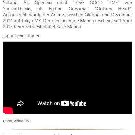
Sakabe. Als Opening dient "LOVE GOOD TIME" von
SpecialThanks, als Ending Oresama's "Ookami Heart".
Ausgestrahlt wurde der Anime zwischen Oktober und Dezember
2014 auf Tokyo MX. Der gleichnamige Manga erscheint seit April
2015 beim Schwesterlabel Kazé Manga.
Japanischer Trailer:
Quelle: Anime2You