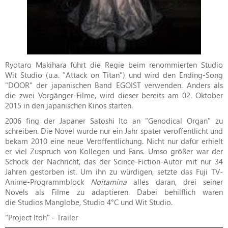
Ryotaro Makihara führt die Regie beim renommierten Studio
Wit Studio (u.a. "Attack on Titan") und wird den Ending-Song
"DOOR" der japanischen Band EGOIST verwenden. Anders als
die zwei Vorgänger-Filme, wird dieser bereits am 02. Oktober
2015 in den japanischen Kinos starten.
2006 fing der Japaner Satoshi Ito an "Genodical Organ" zu
schreiben. Die Novel wurde nur ein Jahr später veröffentlicht und
bekam 2010 eine neue Veröffentlichung. Nicht nur dafür erhielt
er viel Zuspruch von Kollegen und Fans. Umso größer war der
Schock der Nachricht, das der Scince-Fiction-Autor mit nur 34
Jahren gestorben ist. Um ihn zu würdigen, setzte das Fuji TV-
Anime-Programmblock
Noitamina
alles daran, drei seiner
Novels als Filme zu adaptieren. Dabei behilflich waren
die Studios Manglobe, Studio 4°C und Wit Studio.
"Project Itoh" - Trailer