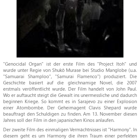
"Genocidal Organ" ist der erste Film des "Project Itoh" und
wurde unter Regie von Shukō Murase bei Studio Manglobe (u.a.
"Samuarai Shamploo", "Samurai Flamenco") produziert. Die
Geschichte basiert auf die gleichnamige Novel, die 2007
erstmals veröffentlicht wurde. Der Film handelt von John Paul.
Wo er auftaucht steigt die Gewalt ins unermessliche und dadurch
beginnen Kriege. So kommt es in Sarajevo zu einer Explosion
einer Atombombe. Der Geheimagent Clavis Shepard wurde
beauftragt den Schuldigen zu finden. Am 13. November diesen
Jahres soll der Film in den japanischen Kinos anlaufen.
Der zweite Film des einmaligen Vermächtnisses ist "Harmony". In
diesem geht es um Harmony die ihren Traum einer perfekten