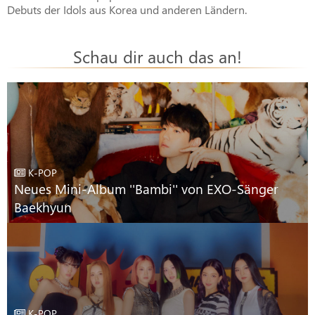
Debuts der Idols aus Korea und anderen Ländern.
Schau dir auch das an!
K-POP
Neues Mini-Album ''Bambi'' von EXO-Sänger
Baekhyun
K-POP