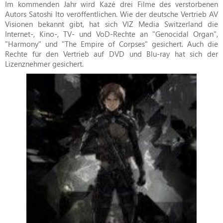
Im kommenden Jahr wird Kazé drei Filme des verstorbenen
Autors Satoshi Ito veröffentlichen. Wie der deutsche Vertrieb AV
Visionen bekannt gibt, hat sich VIZ Media Switzerland die
Internet-, Kino-, TV- und VoD-Rechte an "Genocidal Organ",
"Harmony" und "The Empire of Corpses" gesichert. Auch die
Rechte für den Vertrieb auf DVD und Blu-ray hat sich der
Lizenznehmer gesichert.