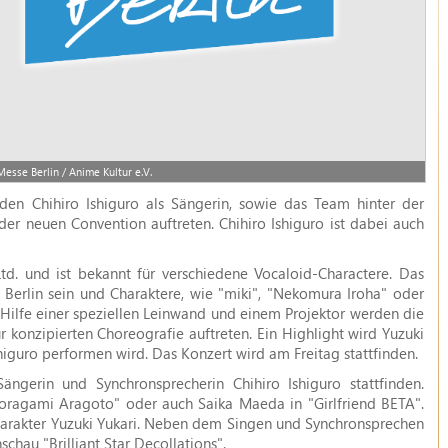
sse Berlin / Anime Kultur e.V.
en Chihiro Ishiguro als Sängerin, sowie das Team hinter der
er neuen Convention auftreten. Chihiro Ishiguro ist dabei auch
d. und ist bekannt für verschiedene Vocaloid-Charactere. Das
erlin sein und Charaktere, wie "miki", "Nekomura Iroha" oder
Hilfe einer speziellen Leinwand und einem Projektor werden die
r konzipierten Choreografie auftreten. Ein Highlight wird Yuzuki
shiguro performen wird. Das Konzert wird am Freitag stattfinden.
gerin und Synchronsprecherin Chihiro Ishiguro stattfinden.
 "Noragami Aragoto" oder auch Saika Maeda in "Girlfriend BETA".
arakter Yuzuki Yukari. Neben dem Singen und Synchronsprechen
chau "Brilliant Star Decollations".