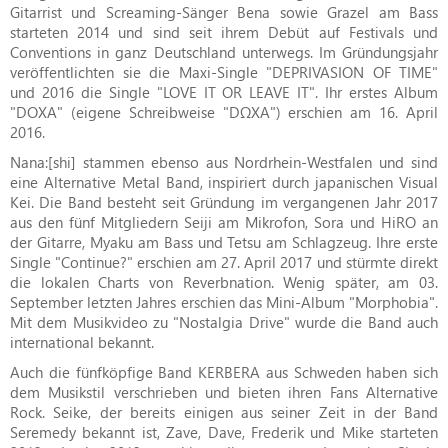
Gitarrist und Screaming-Sänger Bena sowie Grazel am Bass
starteten 2014 und sind seit ihrem Debüt auf Festivals und
Conventions in ganz Deutschland unterwegs. Im Gründungsjahr
veröffentlichten sie die Maxi-Single "DEPRIVASION OF TIME"
und 2016 die Single "LOVE IT OR LEAVE IT". Ihr erstes Album
"DOXA" (eigene Schreibweise "DΩXA") erschien am 16. April
2016.
Nana:[shi] stammen ebenso aus Nordrhein-Westfalen und sind
eine Alternative Metal Band, inspiriert durch japanischen Visual
Kei. Die Band besteht seit Gründung im vergangenen Jahr 2017
aus den fünf Mitgliedern Seiji am Mikrofon, Sora und HiRO an
der Gitarre, Myaku am Bass und Tetsu am Schlagzeug. Ihre erste
Single "Continue?" erschien am 27. April 2017 und stürmte direkt
die lokalen Charts von Reverbnation. Wenig später, am 03.
September letzten Jahres erschien das Mini-Album "Morphobia".
Mit dem Musikvideo zu "Nostalgia Drive" wurde die Band auch
international bekannt.
Auch die fünfköpfige Band KERBERA aus Schweden haben sich
dem Musikstil verschrieben und bieten ihren Fans Alternative
Rock. Seike, der bereits einigen aus seiner Zeit in der Band
Seremedy bekannt ist, Zave, Dave, Frederik und Mike starteten