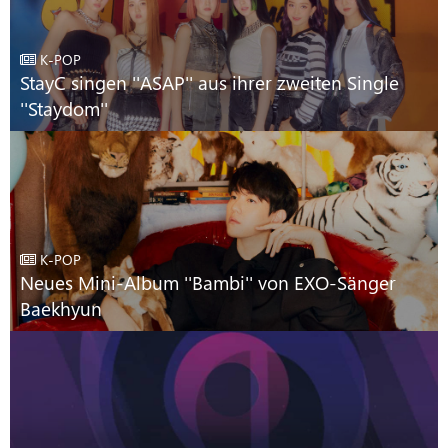
K-POP
StayC singen ''ASAP'' aus ihrer zweiten Single
''Staydom''
K-POP
Neues Mini-Album ''Bambi'' von EXO-Sänger
Baekhyun