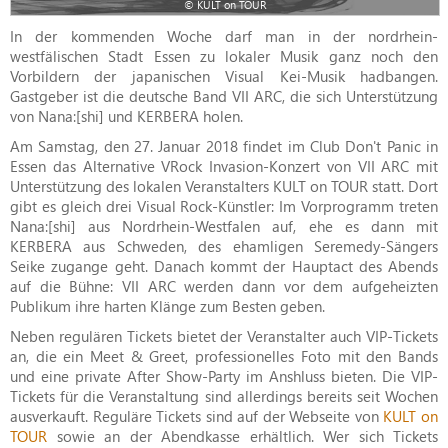
© KULT on TOUR
In der kommenden Woche darf man in der nordrhein-
westfälischen Stadt Essen zu lokaler Musik ganz noch den
Vorbildern der japanischen Visual Kei-Musik hadbangen.
Gastgeber ist die deutsche Band VII ARC, die sich Unterstützung
von Nana:[shi] und KERBERA holen.
Am Samstag, den 27. Januar 2018 findet im Club Don't Panic in
Essen das Alternative VRock Invasion-Konzert von VII ARC mit
Unterstützung des lokalen Veranstalters KULT on TOUR statt. Dort
gibt es gleich drei Visual Rock-Künstler: Im Vorprogramm treten
Nana:[shi] aus Nordrhein-Westfalen auf, ehe es dann mit
KERBERA aus Schweden, des ehamligen Seremedy-Sängers
Seike zugange geht. Danach kommt der Hauptact des Abends
auf die Bühne: VII ARC werden dann vor dem aufgeheizten
Publikum ihre harten Klänge zum Besten geben.
Neben regulären Tickets bietet der Veranstalter auch VIP-Tickets
an, die ein Meet & Greet, professionelles Foto mit den Bands
und eine private After Show-Party im Anshluss bieten. Die VIP-
Tickets für die Veranstaltung sind allerdings bereits seit Wochen
ausverkauft. Reguläre Tickets sind auf der Webseite von
KULT on
TOUR
sowie an der Abendkasse erhältlich. Wer sich Tickets