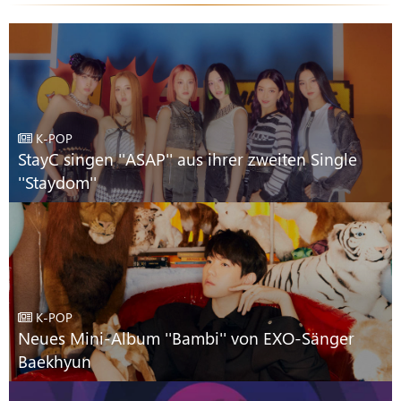
K-POP
StayC singen ''ASAP'' aus ihrer zweiten Single
''Staydom''
K-POP
Neues Mini-Album ''Bambi'' von EXO-Sänger
Baekhyun