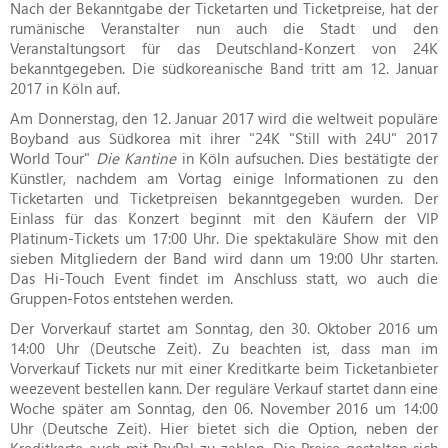
Nach der Bekanntgabe der Ticketarten und Ticketpreise, hat der
rumänische Veranstalter nun auch die Stadt und den
Veranstaltungsort für das Deutschland-Konzert von 24K
bekanntgegeben. Die südkoreanische Band tritt am 12. Januar
2017 in Köln auf.
Am Donnerstag, den 12. Januar 2017 wird die weltweit populäre
Boyband aus Südkorea mit ihrer "24K "Still with 24U" 2017
World Tour"
Die Kantine
in Köln aufsuchen. Dies bestätigte der
Künstler, nachdem am Vortag einige Informationen zu den
Ticketarten und Ticketpreisen bekanntgegeben wurden. Der
Einlass für das Konzert beginnt mit den Käufern der VIP
Platinum-Tickets um 17:00 Uhr. Die spektakuläre Show mit den
sieben Mitgliedern der Band wird dann um 19:00 Uhr starten.
Das Hi-Touch Event findet im Anschluss statt, wo auch die
Gruppen-Fotos entstehen werden.
Der Vorverkauf startet am Sonntag, den 30. Oktober 2016 um
14:00 Uhr (Deutsche Zeit). Zu beachten ist, dass man im
Vorverkauf Tickets nur mit einer Kreditkarte beim Ticketanbieter
weezevent bestellen kann. Der reguläre Verkauf startet dann eine
Woche später am Sonntag, den 06. November 2016 um 14:00
Uhr (Deutsche Zeit). Hier bietet sich die Option, neben der
Kreditkarte auch mit PayPal zu zahlen. Die Preise gestalten sich