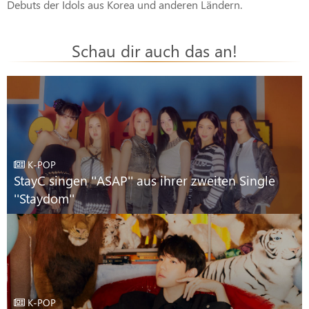
Debuts der Idols aus Korea und anderen Ländern.
Schau dir auch das an!
K-POP
StayC singen ''ASAP'' aus ihrer zweiten Single
''Staydom''
K-POP