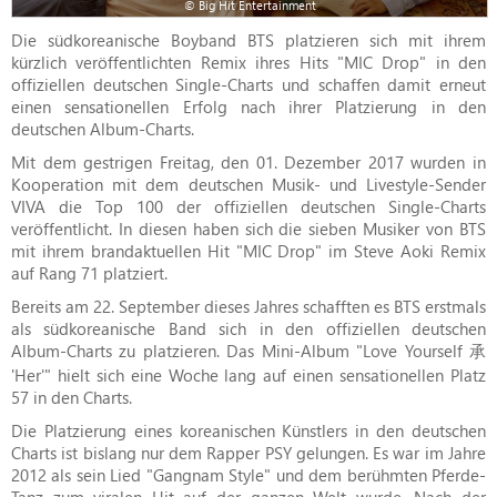
© Big Hit Entertainment
Die südkoreanische Boyband BTS platzieren sich mit ihrem
kürzlich veröffentlichten Remix ihres Hits "MIC Drop" in den
offiziellen deutschen Single-Charts und schaffen damit erneut
einen sensationellen Erfolg nach ihrer Platzierung in den
deutschen Album-Charts.
Mit dem gestrigen Freitag, den 01. Dezember 2017 wurden in
Kooperation mit dem deutschen Musik- und Livestyle-Sender
VIVA die Top 100 der offiziellen deutschen Single-Charts
veröffentlicht. In diesen haben sich die sieben Musiker von BTS
mit ihrem brandaktuellen Hit "MIC Drop" im Steve Aoki Remix
auf Rang 71 platziert.
Bereits am 22. September dieses Jahres schafften es BTS erstmals
als südkoreanische Band sich in den offiziellen deutschen
Album-Charts zu platzieren. Das Mini-Album "Love Yourself 承
'Her'" hielt sich eine Woche lang auf einen sensationellen Platz
57 in den Charts.
Die Platzierung eines koreanischen Künstlers in den deutschen
Charts ist bislang nur dem Rapper PSY gelungen. Es war im Jahre
2012 als sein Lied "Gangnam Style" und dem berühmten Pferde-
Tanz zum viralen Hit auf der ganzen Welt wurde. Nach der