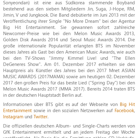
Sonyeondan) ist eine aus Südkorea stammende Boyband
bestehend aus den sieben Mitgliedern Jin, Suga, J-Hope, RM,
Jimin, V und Jungkook. Die Band debütierte im Juni 2013 mit der
Veröffentlichung ihrer Single "No More Dream" bei der Agentur
Big Hit Entertainment. Sie gewannen sofort zahlreiche
Newcomer-Preise wie bei den Melon Music Awards 2013,
Golden Disk Awards 2014 und Seoul Music Awards 2014. Die
große internationale Popularität erlangten BTS im November
dieses Jahres als Gast bei den American Music Awards, wie auch
bei den TV-Shows "Jimmy Kimmel Live! und "The Ellen
DeGeneres Show". Am 01. Dezember 2017 erhielten sie den
Hauptpreis als Künstler des Jahres bei den 2017 Mnet ASIAN
MUSIC AWARDS (2017MAMA) sowie am heutigen 02. Dezember
2017 den großen Preis für das beste Lied ("Spring Day") bei den
Melon Music Awards 2017 (MMA 2017). Bereits 2014 traten BTS
in der deutschen Hauptstadt Berlin auf.
Informationen über BTS gibt es auf der Webseite von
Big Hit
Entertainment
sowie in den sozialen Netzwerken auf
Facebook
,
Instagram
und
Twitter
.
Die offiziellen deutschen Album- und Single-Charts werden von
GfK Entertainment ermittelt und an jedem Freitag der Woche
veröffentlicht. Als Basis für die Ermittlung zählen CD-Verkäufe,