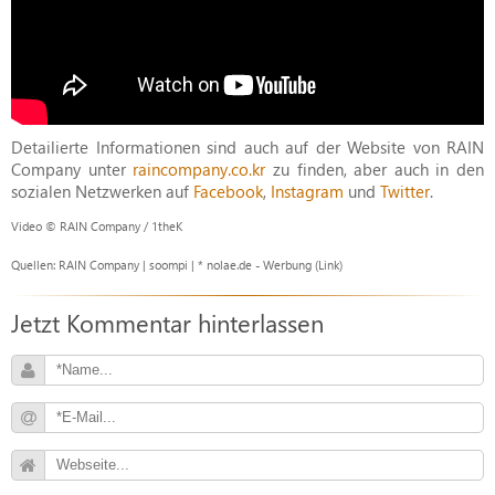
Detailierte Informationen sind auch auf der Website von RAIN
Company unter
raincompany.co.kr
zu finden, aber auch in den
sozialen Netzwerken auf
Facebook
,
Instagram
und
Twitter
.
Video © RAIN Company / 1theK
Quellen: RAIN Company | soompi | * nolae.de - Werbung (Link)
Jetzt Kommentar hinterlassen