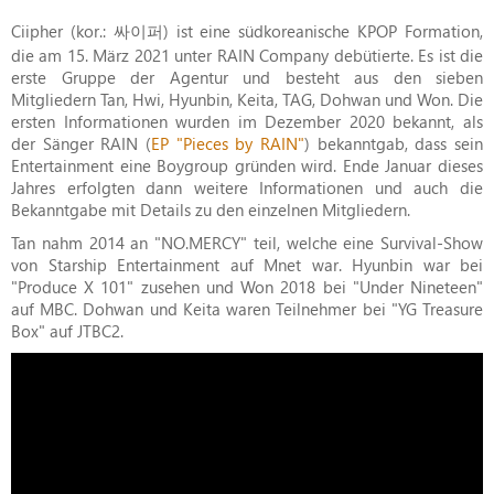
Ciipher (kor.: 싸이퍼) ist eine südkoreanische KPOP Formation,
die am 15. März 2021 unter RAIN Company debütierte. Es ist die
erste Gruppe der Agentur und besteht aus den sieben
Mitgliedern Tan, Hwi, Hyunbin, Keita, TAG, Dohwan und Won. Die
ersten Informationen wurden im Dezember 2020 bekannt, als
der Sänger RAIN (
EP "Pieces by RAIN"
) bekanntgab, dass sein
Entertainment eine Boygroup gründen wird. Ende Januar dieses
Jahres erfolgten dann weitere Informationen und auch die
Bekanntgabe mit Details zu den einzelnen Mitgliedern.
Tan nahm 2014 an "NO.MERCY" teil, welche eine Survival-Show
von Starship Entertainment auf Mnet war. Hyunbin war bei
"Produce X 101" zusehen und Won 2018 bei "Under Nineteen"
auf MBC. Dohwan und Keita waren Teilnehmer bei "YG Treasure
Box" auf JTBC2.