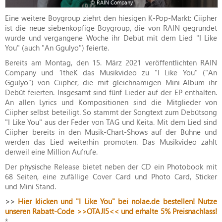
© RAIN Company
Eine weitere Boygroup ziehrt den hiesigen K-Pop-Markt: Ciipher
ist die neue siebenköpfige Boygroup, die von RAIN gegründet
wurde und vergangene Woche ihr Debüt mit dem Lied "I Like
You" (auch "An Ggulyo") feierte.
Bereits am Montag, den 15. März 2021 veröffentlichten RAIN
Company und 1theK das Musikvideo zu "I Like You" ("An
Ggulyo") von Ciipher, die mit gleichnamigen Mini-Album ihr
Debüt feierten. Insgesamt sind fünf Lieder auf der EP enthalten.
An allen Lyrics und Kompositionen sind die Mitglieder von
Ciipher selbst beteiligt. So stammt der Songtext zum Debütsong
"I Like You" aus der Feder von TAG und Keita. Mit dem Lied sind
Ciipher bereits in den Musik-Chart-Shows auf der Bühne und
werden das Lied weiterhin promoten. Das Musikvideo zählt
derweil eine Million Aufrufe.
Der physische Release bietet neben der CD ein Photobook mit
68 Seiten, eine zufällige Cover Card und Photo Card, Sticker
und Mini Stand.
>>
Hier klicken und "I Like You" bei nolae.de bestellen! Nutze
unseren Rabatt-Code >>OTAJI5<< und erhalte 5% Preisnachlass!
*