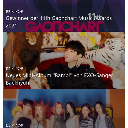
K-POP
Gewinner der 11th Gaonchart Music Awards
2021
K-POP
Neues Mini-Album ''Bambi'' von EXO-Sänger
Baekhyun
K-POP