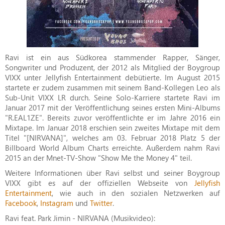
Ravi ist ein aus Südkorea stammender Rapper, Sänger,
Songwriter und Produzent, der 2012 als Mitglied der Boygroup
VIXX unter Jellyfish Entertainment debütierte. Im August 2015
startete er zudem zusammen mit seinem Band-Kollegen Leo als
Sub-Unit VIXX LR durch. Seine Solo-Karriere startete Ravi im
Januar 2017 mit der Veröffentlichung seines ersten Mini-Albums
"R.EAL1ZE". Bereits zuvor veröffentlichte er im Jahre 2016 ein
Mixtape. Im Januar 2018 erschien sein zweites Mixtape mit dem
Titel "[NIRVANA]", welches am 03. Februar 2018 Platz 5 der
Billboard World Album Charts erreichte. Außerdem nahm Ravi
2015 an der Mnet-TV-Show "Show Me the Money 4" teil.
Weitere Informationen über Ravi selbst und seiner Boygroup
VIXX gibt es auf der offiziellen Webseite von
Jellyfish
Entertainment
, wie auch in den sozialen Netzwerken auf
Facebook
,
Instagram
und
Twitter
.
Ravi feat. Park Jimin - NIRVANA (Musikvideo):