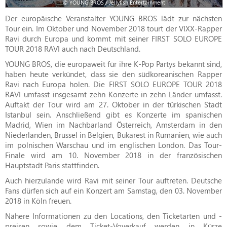
© YOUNG BROS / Jellyfish Entertainment
Der europäische Veranstalter YOUNG BROS lädt zur nächsten
Tour ein. Im Oktober und November 2018 tourt der VIXX-Rapper
Ravi durch Europa und kommt mit seiner FIRST SOLO EUROPE
TOUR 2018 RAVI auch nach Deutschland.
YOUNG BROS, die europaweit für ihre K-Pop Partys bekannt sind,
haben heute verkündet, dass sie den südkoreanischen Rapper
Ravi nach Europa holen. Die FIRST SOLO EUROPE TOUR 2018
RAVI umfasst insgesamt zehn Konzerte in zehn Länder umfasst.
Auftakt der Tour wird am 27. Oktober in der türkischen Stadt
Istanbul sein. Anschließend gibt es Konzerte im spanischen
Madrid, Wien im Nachbarland Österreich, Amsterdam in den
Niederlanden, Brüssel in Belgien, Bukarest in Rumänien, wie auch
im polnischen Warschau und im englischen London. Das Tour-
Finale wird am 10. November 2018 in der französischen
Hauptstadt Paris stattfinden.
Auch hierzulande wird Ravi mit seiner Tour auftreten. Deutsche
Fans dürfen sich auf ein Konzert am Samstag, den 03. November
2018 in Köln freuen.
Nähere Informationen zu den Locations, den Ticketarten und -
preisen sowie dem Ticket-Voverkauf werden in Kürze