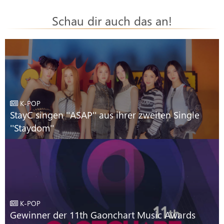
Schau dir auch das an!
K-POP
StayC singen ''ASAP'' aus ihrer zweiten Single
''Staydom''
K-POP
Gewinner der 11th Gaonchart Music Awards