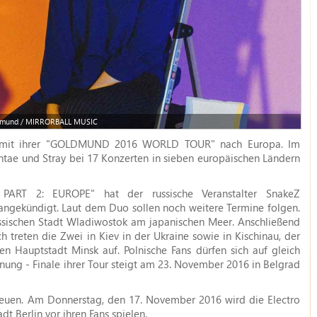
mund / MIRRORBALL MUSIC
 mit ihrer "GOLDMUND 2016 WORLD TOUR" nach Europa. Im
tae und Stray bei 17 Konzerten in sieben europäischen Ländern
T 2: EUROPE" hat der russische Veranstalter SnakeZ
angekündigt. Laut dem Duo sollen noch weitere Termine folgen.
ssischen Stadt Wladiwostok am japanischen Meer. Anschließend
 treten die Zwei in Kiev in der Ukraine sowie in Kischinau, der
n Hauptstadt Minsk auf. Polnische Fans dürfen sich auf gleich
anung - Finale ihrer Tour steigt am 23. November 2016 in Belgrad
reuen. Am Donnerstag, den 17. November 2016 wird die Electro
 Berlin vor ihren Fans spielen.