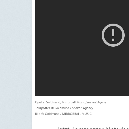
Quelle: Goldmund, Mirrorball Music, SnakeZ Ageny
Tourposter © Goldmund / SnakeZ Agency
Bild © Goldmund / MIRRORBALL MUSIC
Jetzt Kommentar hinterla