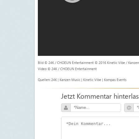
Bild © 24K / CHOEUN Entertainment © 2016 Kinetic Vibe / Kanze
Video © 24K / CHOEUN Entertainment
Quellen: 24K | Kanzen Music | Kinetic Vibe | Kompas Events
Jetzt Kommentar hinterla