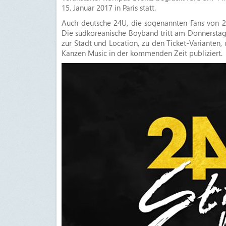
15. Januar 2017 in Paris statt.
Auch deutsche 24U, die sogenannten Fans von 24K
Die südkoreanische Boyband tritt am Donnerstag,
zur Stadt und Location, zu den Ticket-Variante
Kanzen Music in der kommenden Zeit publiziert.