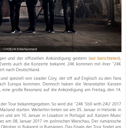
 / CHOEUN Entertainment
gen und der offiziellen Ankündigung gestern (
wir berichteten
),
Events auch die Konzerte bekannt. 24K kommen mit ihrer "24K
ert nach Deutschland.
und speziell von Leader Cory, der oft auf Englisch zu den Fans
K nach Europa kommen. Dennoch haben die Veranstalter Kanzen
t, eine große Resonanz auf die Ankündigung am Freitag, den 14.
 der Tour bekanntgegeben. So wird die "24K 'Still with 24U' 2017
ailand starten. Weiterhin treten sie am 05. Januar in Helsinki in
n und am 10. Januar in Lissabon in Portugal auf. Kanzen Music
es am 08. Januar 2017 im polnischen Warschau. Der rumänische
 Oktober in Bukarest in Rumänien. Das Finale der Tour findet am