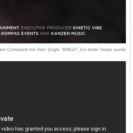
n Comeback mit ihrer Single "BINGO". Ein erster Teaser wurde