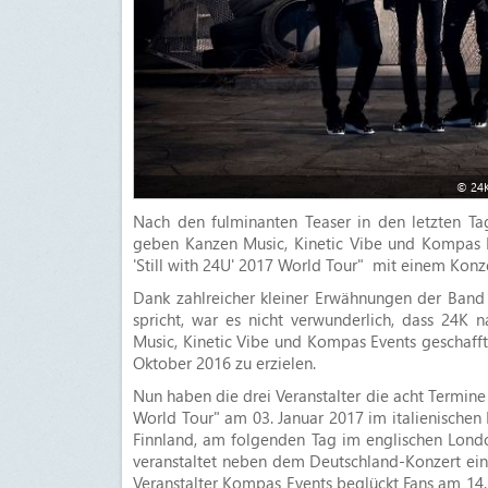
© 24K
Nach den fulminanten Teaser in den letzten Ta
geben Kanzen Music, Kinetic Vibe und Kompas 
'Still with 24U' 2017 World Tour" mit einem Konz
Dank zahlreicher kleiner Erwähnungen der Band 
spricht, war es nicht verwunderlich, dass 24
Music, Kinetic Vibe und Kompas Events geschaff
Oktober 2016 zu erzielen.
Nun haben die drei Veranstalter die acht Termine
World Tour" am 03. Januar 2017 im italienischen M
Finnland, am folgenden Tag im englischen Londo
veranstaltet neben dem Deutschland-Konzert ein
Veranstalter Kompas Events beglückt Fans am 14.