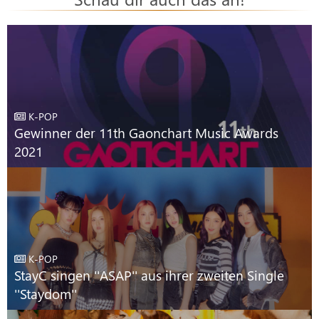
K-POP
Gewinner der 11th Gaonchart Music Awards
2021
K-POP
StayC singen ''ASAP'' aus ihrer zweiten Single
''Staydom''