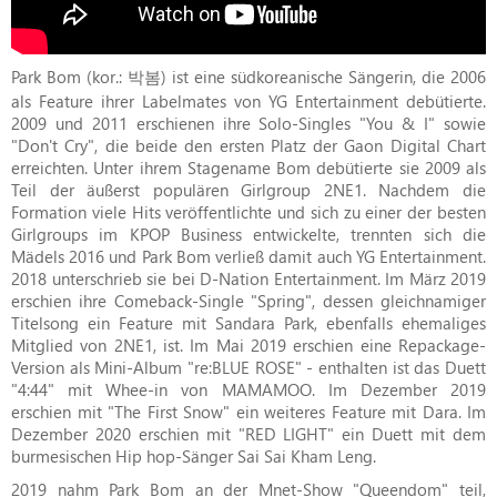
Park Bom (kor.: 박봄) ist eine südkoreanische Sängerin, die 2006
als Feature ihrer Labelmates von YG Entertainment debütierte.
2009 und 2011 erschienen ihre Solo-Singles "You & I" sowie
"Don't Cry", die beide den ersten Platz der Gaon Digital Chart
erreichten. Unter ihrem Stagename Bom debütierte sie 2009 als
Teil der äußerst populären Girlgroup 2NE1. Nachdem die
Formation viele Hits veröffentlichte und sich zu einer der besten
Girlgroups im KPOP Business entwickelte, trennten sich die
Mädels 2016 und Park Bom verließ damit auch YG Entertainment.
2018 unterschrieb sie bei D-Nation Entertainment. Im März 2019
erschien ihre Comeback-Single "Spring", dessen gleichnamiger
Titelsong ein Feature mit Sandara Park, ebenfalls ehemaliges
Mitglied von 2NE1, ist. Im Mai 2019 erschien eine Repackage-
Version als Mini-Album "re:BLUE ROSE" - enthalten ist das Duett
"4:44" mit Whee-in von MAMAMOO. Im Dezember 2019
erschien mit "The First Snow" ein weiteres Feature mit Dara. Im
Dezember 2020 erschien mit "RED LIGHT" ein Duett mit dem
burmesischen Hip hop-Sänger Sai Sai Kham Leng.
2019 nahm Park Bom an der Mnet-Show "Queendom" teil,