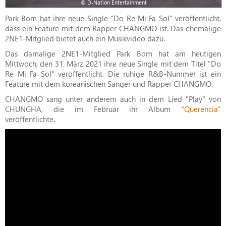
© D-Nation Entertainment
Park Bom hat ihre neue Single "Do Re Mi Fa Sol" veröffentlicht,
dass ein Feature mit dem Rapper CHANGMO ist. Das ehemalige
2NE1-Mitglied bietet auch ein Musikvideo dazu.
Das damalige 2NE1-Mitglied Park Bom hat am heutigen
Mittwoch, den 31. März 2021 ihre neue Single mit dem Titel "Do
Re Mi Fa Sol" veröffentlicht. Die ruhige R&B-Nummer ist ein
Feature mit dem koreanischen Sänger und Rapper CHANGMO.
CHANGMO sang unter anderem auch in dem Lied "Play" von
CHUNGHA, die im Februar ihr Album "
Querencia
"
veröffentlichte.