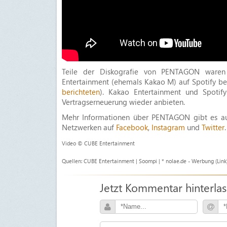
Teile der Diskografie von PENTAGON waren 
Entertainment (ehemals Kakao M) auf Spotify bet
berichteten
). Kakao Entertainment und Spotif
Vertragserneuerung wieder anbieten.
Mehr Informationen über PENTAGON gibt es a
Netzwerken auf
Facebook
,
Instagram
und
Twitter
.
Video © CUBE Entertainment
Quellen: CUBE Entertainment | Soompi | * nolae.de - Werbung (Link
Jetzt Kommentar hinterla