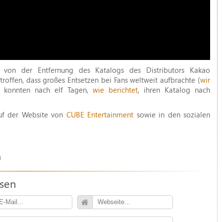
von der Entfernung des Katalogs des Distributors Kakao
roffen, dass großes Entsetzen bei Fans weltweit aufbrachte (
wir
y konnten nach elf Tagen,
wie berichtet
, ihren Katalog nach
uf der Website von
CUBE Entertainment
sowie in den sozialen
)
ssen