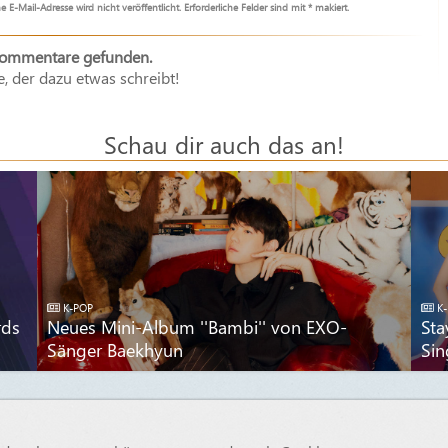
e E-Mail-Adresse wird nicht veröffentlicht. Erforderliche Felder sind mit * makiert.
Kommentare gefunden.
e, der dazu etwas schreibt!
Schau dir auch das an!
K-POP
K-
rds
Neues Mini-Album ''Bambi'' von EXO-
Sta
Sänger Baekhyun
Sin
© 2015 - 2026 OTAJI