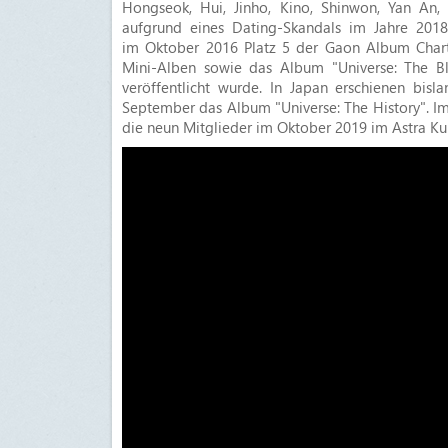
Hongseok, Hui, Jinho, Kino, Shinwon, Yan An
aufgrund eines Dating-Skandals im Jahre 201
im Oktober 2016 Platz 5 der Gaon Album Chart e
Mini-Alben sowie das Album "Universe: The Bl
veröffentlicht wurde. In Japan erschienen bis
September das Album "Universe: The History". 
die neun Mitglieder im Oktober 2019 im Astra Kul