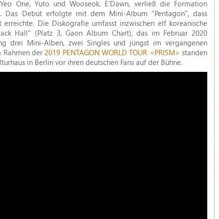
, Yeo One, Yuto und Wooseok. E'Dawn, verließ die Formation
8. Das Debüt erfolgte mit dem Mini-Album "Pentagon", dass
rreichte. Die Diskografie umfasst inzwischen elf koreanische
ack Hall" (Platz 3, Gaon Album Chart), das im Februar 2020
lang drei Mini-Alben, zwei Singles und jüngst im vergangenen
Im Rahmen der
2019 PENTAGON WORLD TOUR <PRISM>
standen
turhaus in Berlin vor ihren deutschen Fans auf der Bühne.