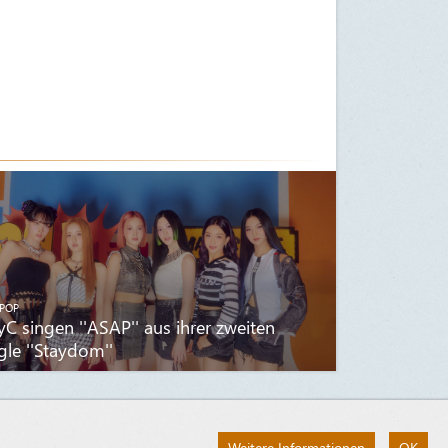
POP
yC singen ''ASAP'' aus ihrer zweiten
gle ''Staydom''
Weitere Informationen
OK