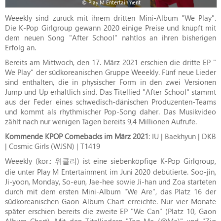
© Play M Entertainment
Weeekly sind zurück mit ihrem dritten Mini-Album "We Play".
Die K-Pop Girlgroup gewann 2020 einige Preise und knüpft mit
dem neuen Song "After School" nahtlos an ihren bisherigen
Erfolg an.
Bereits am Mittwoch, den 17. März 2021 erschien die dritte EP "
We Play" der südkoreanischen Gruppe Weeekly. Fünf neue Lieder
sind enthalten, die in physischer Form in den zwei Versionen
Jump und Up erhältlich sind. Das Titellied "After School" stammt
aus der Feder eines schwedisch-dänischen Produzenten-Teams
und kommt als rhythmischer Pop-Song daher. Das Musikvideo
zählt nach nur wenigen Tagen bereits 9,4 Millionen Aufrufe.
Kommende KPOP Comebacks im März 2021
: IU | Baekhyun | DKB
| Cosmic Girls (WJSN) | T1419
Weeekly (kor.: 위클리) ist eine siebenköpfige K-Pop Girlgroup,
die unter Play M Entertainment im Juni 2020 debütierte. Soo-jin,
Ji-yoon, Monday, So-eun, Jae-hee sowie Ji-han und Zoa starteten
durch mit dem ersten Mini-Album "We Are", das Platz 16 der
südkoreanischen Gaon Album Chart erreichte. Nur vier Monate
später erschien bereits die zweite EP "We Can" (Platz 10, Gaon
Album Chart). Mit den Titelliedern "Tag Me (@Me)" und "Zig