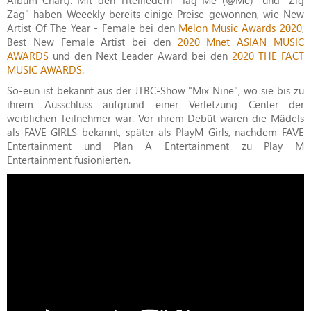
Zag" haben Weeekly bereits einige Preise gewonnen, wie New
Artist Of The Year - Female bei den
Melon Music Awards 2020
,
Best New Female Artist bei den
2020 Mnet ASIAN MUSIC
AWARDS
und den Next Leader Award bei den
2020 THE FACT
MUSIC AWARDS
.
So-eun ist bekannt aus der JTBC-Show "Mix Nine", wo sie bis zu
ihrem Ausschluss aufgrund einer Verletzung Center der
weiblichen Teilnehmer war. Vor ihrem Debüt waren die Mädels
als FAVE GIRLS bekannt, später als PlayM Girls, nachdem FAVE
Entertainment und Plan A Entertainment zu Play M
Entertainment fusionierten.