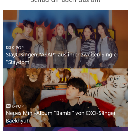
K-POP
StayC singen ''ASAP'' aus ihrer zweiten Single
''Staydom''
K-POP
Neues Mini-Album ''Bambi'' von EXO-Sänger
Baekhyun