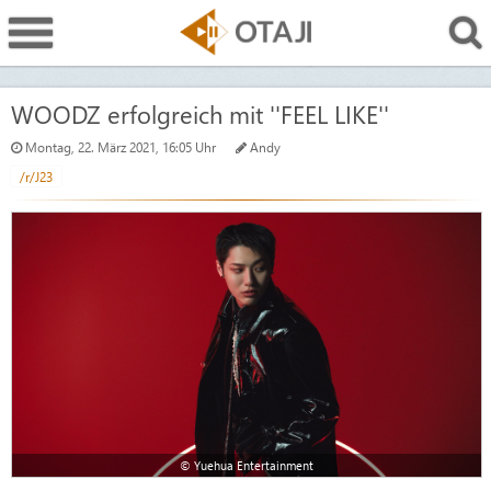
WOODZ erfolgreich mit ''FEEL LIKE''
Montag, 22. März 2021, 16:05 Uhr
Andy
/r/J23
© Yuehua Entertainment