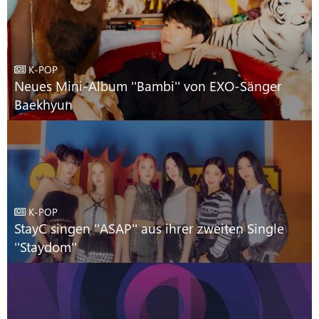
K-POP
Neues Mini-Album ''Bambi'' von EXO-Sänger
Baekhyun
K-POP
StayC singen ''ASAP'' aus ihrer zweiten Single
''Staydom''