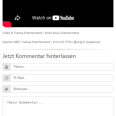
Video © Yuehua Entertainment / Stone Music Entertainment
Quellen: MBC | Yuehua Entertainment | 와이티엔 (YTN) | 톱데일리 (topdaily.kr)
Jetzt Kommentar hinterlassen