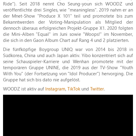
Ride"). Seit 2018 nennt Cho Seung-youn sich WOODZ und
veröffentlichte drei Singles, wie "meaningless". 2019 nahm er an
der Mnet-Show "Produce X 101" teil und promotete bis zum
Bekanntwerden der Voting-Manipulation als Mitglied der
dennoch überaus erfolgreichen Projekt-Gruppe X1. 2020 folgten
die Mini-Alben "Equal" im Juni sowie "Woops!" im November,
die sich in den Gaon Album Chart auf Rang 4 und 2 platzierten.
Die fünfköpfige Boygroup UNIQ war von 2014 bis 2018 in
Südkorea, China und auch Japan aktiv. Yibo konzentriert sich auf
seine Schauspieler-Karriere und Wenhan promotete mit der
temporären Gruppe UNINE, die 2019 aus der TV-Show "Youth
With You" (der Fortsetzung von "Idol Producer") hervorging. Die
Gruppe hat sich bis dato nie aufgelöst.
WOODZ ist aktiv auf
Instagram
,
TikTok
und
Twitter
.