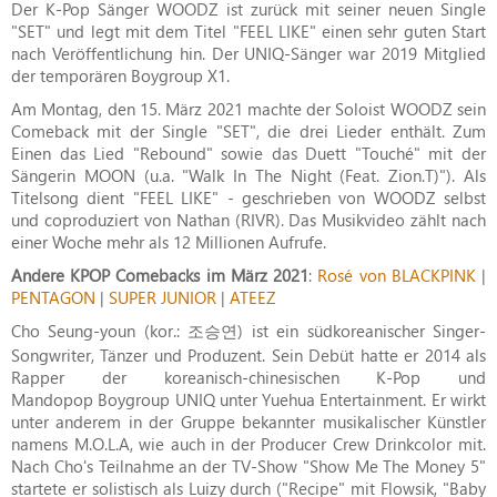
Der K-Pop Sänger WOODZ ist zurück mit seiner neuen Single
"SET" und legt mit dem Titel "FEEL LIKE" einen sehr guten Start
nach Veröffentlichung hin. Der UNIQ-Sänger war 2019 Mitglied
der temporären Boygroup X1.
Am Montag, den 15. März 2021 machte der Soloist WOODZ sein
Comeback mit der Single "SET", die drei Lieder enthält. Zum
Einen das Lied "Rebound" sowie das Duett "Touché" mit der
Sängerin MOON (u.a. "Walk In The Night (Feat. Zion.T)"). Als
Titelsong dient "FEEL LIKE" - geschrieben von WOODZ selbst
und coproduziert von Nathan (RIVR). Das Musikvideo zählt nach
einer Woche mehr als 12 Millionen Aufrufe.
Andere KPOP Comebacks im März 2021
:
Rosé von BLACKPINK
|
PENTAGON
|
SUPER JUNIOR
|
ATEEZ
Cho Seung-youn (kor.: 조승연) ist ein südkoreanischer Singer-
Songwriter, Tänzer und Produzent. Sein Debüt hatte er 2014 als
Rapper der koreanisch-chinesischen K-Pop und
Mandopop Boygroup UNIQ unter Yuehua Entertainment. Er wirkt
unter anderem in der Gruppe bekannter musikalischer Künstler
namens M.O.L.A, wie auch in der Producer Crew Drinkcolor mit.
Nach Cho's Teilnahme an der TV-Show "Show Me The Money 5"
startete er solistisch als Luizy durch ("Recipe" mit Flowsik, "Baby