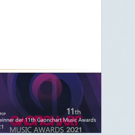
POP
inner der 11th Gaonchart Music Awards
21