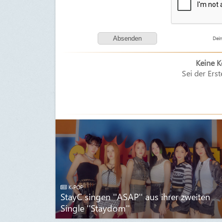
Dein
Keine 
Sei der Erst
K-POP
StayC singen ''ASAP'' aus ihrer zweiten
Single ''Staydom''