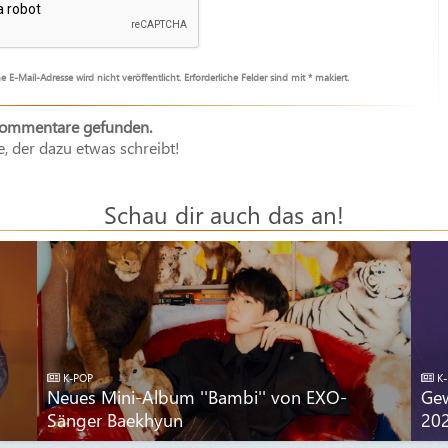
e E-Mail-Adresse wird nicht veröffentlicht. Erforderliche Felder sind mit * makiert.
Kommentare gefunden.
e, der dazu etwas schreibt!
Schau dir auch das an!
K-POP
K-
Neues Mini-Album ''Bambi'' von EXO-
Gew
Sänger Baekhyun
20