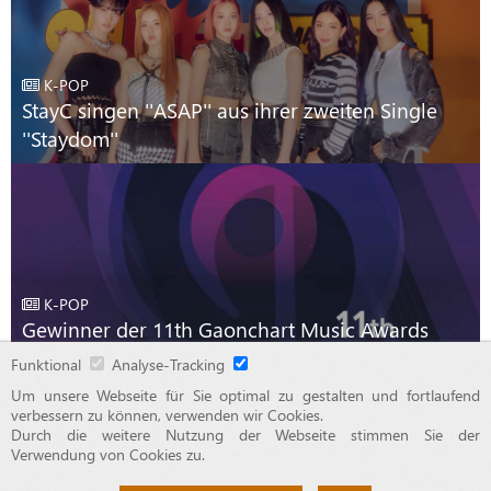
K-POP
StayC singen ''ASAP'' aus ihrer zweiten Single
''Staydom''
K-POP
Gewinner der 11th Gaonchart Music Awards
2021
Funktional
Analyse-Tracking
Um unsere Webseite für Sie optimal zu gestalten und fortlaufend
verbessern zu können, verwenden wir Cookies.
Durch die weitere Nutzung der Webseite stimmen Sie der
© 2015 - 2026 OTAJI
Verwendung von Cookies zu.
Impressum
Haftungsauschluss