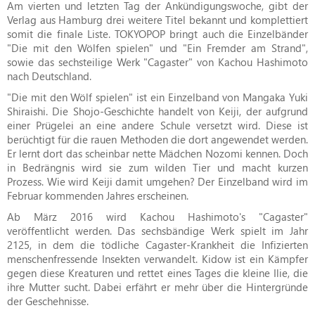
Am vierten und letzten Tag der Ankündigungswoche, gibt der
Verlag aus Hamburg drei weitere Titel bekannt und komplettiert
somit die finale Liste. TOKYOPOP bringt auch die Einzelbänder
"Die mit den Wölfen spielen" und "Ein Fremder am Strand",
sowie das sechsteilige Werk "Cagaster" von Kachou Hashimoto
nach Deutschland.
"Die mit den Wölf spielen" ist ein Einzelband von Mangaka Yuki
Shiraishi. Die Shojo-Geschichte handelt von Keiji, der aufgrund
einer Prügelei an eine andere Schule versetzt wird. Diese ist
berüchtigt für die rauen Methoden die dort angewendet werden.
Er lernt dort das scheinbar nette Mädchen Nozomi kennen. Doch
in Bedrängnis wird sie zum wilden Tier und macht kurzen
Prozess. Wie wird Keiji damit umgehen? Der Einzelband wird im
Februar kommenden Jahres erscheinen.
Ab März 2016 wird Kachou Hashimoto's "Cagaster"
veröffentlicht werden. Das sechsbändige Werk spielt im Jahr
2125, in dem die tödliche Cagaster-Krankheit die Infizierten
menschenfressende Insekten verwandelt. Kidow ist ein Kämpfer
gegen diese Kreaturen und rettet eines Tages die kleine Ilie, die
ihre Mutter sucht. Dabei erfährt er mehr über die Hintergründe
der Geschehnisse.