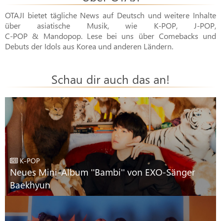
OTAJI bietet tägliche News auf Deutsch und weitere Inhalte
über asiatische Musik, wie
K-POP
,
J-POP
,
C-POP & Mandopop
. Lese bei uns über Comebacks und
Debuts der Idols aus Korea und anderen Ländern.
Schau dir auch das an!
K-POP
Neues Mini-Album ''Bambi'' von EXO-Sänger
Baekhyun