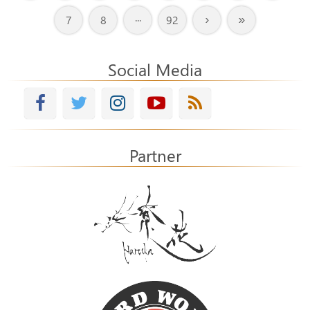
›
»
7
8
···
92
Social Media
Partner