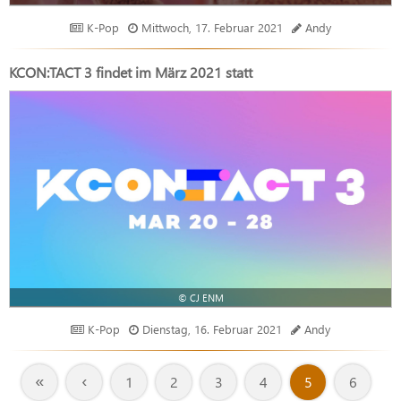
K-Pop
Mittwoch, 17. Februar 2021
Andy
KCON:TACT 3 findet im März 2021 statt
© CJ ENM
K-Pop
Dienstag, 16. Februar 2021
Andy
«
‹
1
2
3
4
5
6