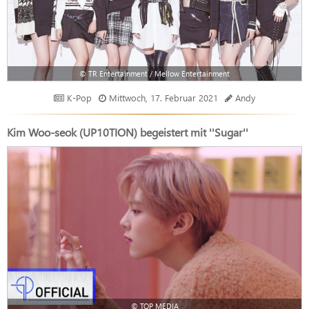
© TR Entertainment / Mellow Entertainment
K-Pop
Mittwoch, 17. Februar 2021
Andy
Kim Woo-seok (UP10TION) begeistert mit ''Sugar''
© TOP MEDIA