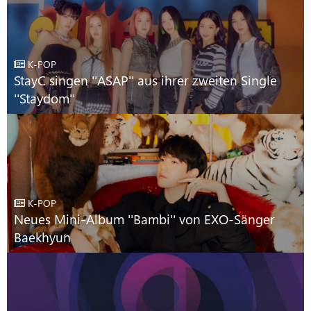
K-POP
StayC singen ''ASAP'' aus ihrer zweiten Single
''Staydom''
K-POP
Neues Mini-Album ''Bambi'' von EXO-Sänger
Baekhyun