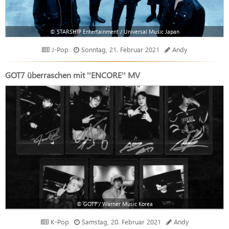
© STARSHIP Entertainment / Universal Music Japan
J-Pop
Sonntag, 21. Februar 2021
Andy
GOT7 überraschen mit ''ENCORE'' MV
© GOT7 / Warner Music Korea
K-Pop
Samstag, 20. Februar 2021
Andy