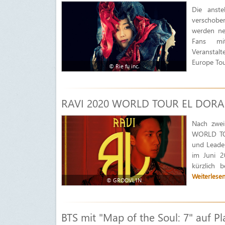
Die anste
verschobe
werden ne
Fans mi
Veranstal
Europe Tou
© Rie fu inc.
RAVI 2020 WORLD TOUR EL DORAD
Nach zwei
WORLD TO
und Leader
im Juni 
kürzlich 
Weiterlese
© GROOVL1N
BTS mit "Map of the Soul: 7" auf P