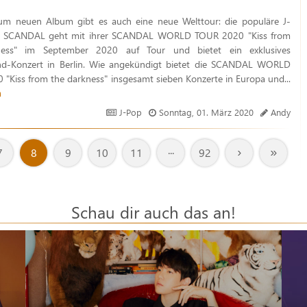
um neuen Album gibt es auch eine neue Welttour: die populäre J-
 SCANDAL geht mit ihrer SCANDAL WORLD TOUR 2020 "Kiss from
ness" im September 2020 auf Tour und bietet ein exklusives
nd-Konzert in Berlin. Wie angekündigt bietet die SCANDAL WORLD
"Kiss from the darkness" insgesamt sieben Konzerte in Europa und...
n
J-Pop
Sonntag, 01. März 2020
Andy
›
»
7
8
9
10
11
···
92
Schau dir auch das an!