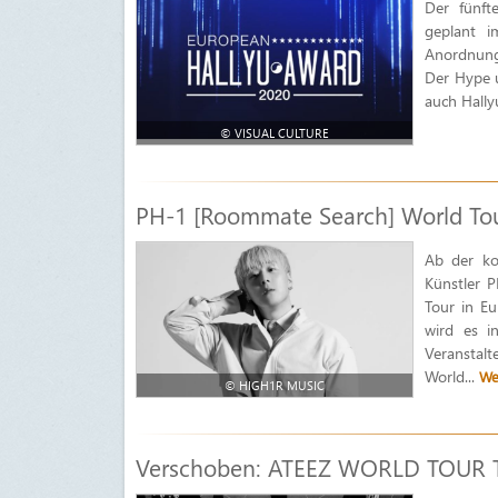
Der fünft
geplant i
Anordnunge
Der Hype u
auch Hallyu
© VISUAL CULTURE
PH-1 [Roommate Search] World Tour
Ab der k
Künstler 
Tour in Eu
wird es i
Veranstal
World...
We
© HIGH1R MUSIC
Verschoben: ATEEZ WORLD TOUR Th