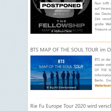
Nun triff
auf Verans
das Deuts
Zeit vers
große We
Treasure u
© MyMusicTaste
BTS MAP OF THE SOUL TOUR im Oly
BTS ist di
wieder ste
OF THE SO
Informatio
Berlin. E
Weiterlese
© Big Hit Entertainment
Rie Fu Europe Tour 2020 wird vers