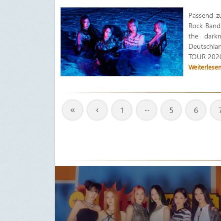
Passend z
Rock Band
the dark
Deutschla
TOUR 2020 
Weiterlese
«
‹
1
···
5
6