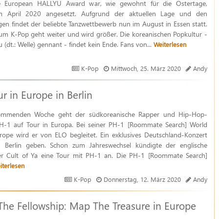
e European HALLYU Award war, wie gewohnt für die Ostertage,
m April 2020 angesetzt. Aufgrund der aktuellen Lage und den
n findet der beliebte Tanzwettbewerb nun im August in Essen statt.
m K-Pop geht weiter und wird größer. Die koreanischen Popkultur -
 (dt.: Welle) gennant - findet kein Ende. Fans von...
Weiterlesen
K-Pop
Mittwoch, 25. März 2020
Andy
 in Europe in Berlin
ommenden Woche geht der südkoreanische Rapper und Hip-Hop-
PH-1 auf Tour in Europa. Bei seiner PH-1 [Roommate Search] World
rope wird er von ELO begleitet. Ein exklusives Deutschland-Konzert
n Berlin geben. Schon zum Jahreswechsel kündigte der englische
ter Cult of Ya eine Tour mit PH-1 an. Die PH-1 [Roommate Search]
iterlesen
K-Pop
Donnerstag, 12. März 2020
Andy
e Fellowship: Map The Treasure in Europe