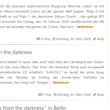
icht die populäre südkoreanische Boygroup Rekorde, indem sie mit
en Album sämtliche Charts auf der ganzen Welt toppen. "Map of the
chafft es auf Platz 1 der deutschen Album Charts - das gelingt BTS
e erstmals! Am Freitag, den 28. Februar 2020 veröffentlichte die GfK
nt die aktuellen Ranglisten der Charts. Hier wird...
Weiterlesen
K-Pop
Dienstag, 03. März 2020
Andy
 the darkness
nd beliebt in Japan, aber auch weit über den Landesgrenzen hinaus.
uch das neue Album "Kiss from the darkness" fertig und europaweit
andelsübliche CD erhältlich. "A.M.D.K.J." so lautet der erste Song,
die vier Musiker als Ending der Anime-Serie "GeGeGe no
omoteten. Nun folgt mit "Tonight"...
Weiterlesen
J-Pop
Montag, 02. März 2020
Andy
rom the darkness'' in Berlin