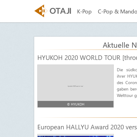
K-Pop
C-Pop & Mand
Aktuelle N
HYUKOH‌ ‌2020‌ ‌WORLD‌ ‌TOUR‌ ‌[thro
Die südk
ihrer HYUK
des Coron
gaben ber
Welttour g
© HYUKOH
European HALLYU Award 2020 vers