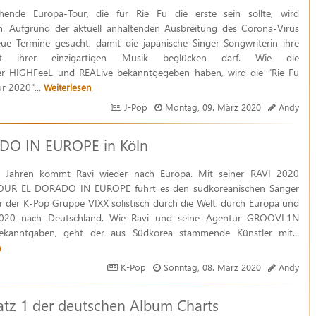
hende Europa-Tour, die für Rie Fu die erste sein sollte, wird
n. Aufgrund der aktuell anhaltenden Ausbreitung des Corona-Virus
ue Termine gesucht, damit die japanische Singer-Songwriterin ihre
t ihrer einzigartigen Musik beglücken darf. Wie die
ter HIGHFeeL und REALive bekanntgegeben haben, wird die "Rie Fu
r 2020"...
Weiterlesen
J-Pop
Montag, 09. März 2020
Andy
O IN EUROPE in Köln
 Jahren kommt Ravi wieder nach Europa. Mit seiner RAVI 2020
UR EL DORADO IN EUROPE führt es den südkoreanischen Sänger
 der K-Pop Gruppe VIXX solistisch durch die Welt, durch Europa und
2020 nach Deutschland. Wie Ravi und seine Agentur GROOVL1N
bekanntgaben, geht der aus Südkorea stammende Künstler mit...
n
K-Pop
Sonntag, 08. März 2020
Andy
latz 1 der deutschen Album Charts