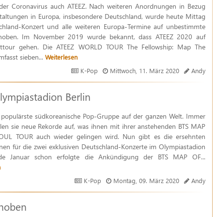
t der Coronavirus auch ATEEZ. Nach weiteren Anordnungen in Bezug
taltungen in Europa, insbesondere Deutschland, wurde heute Mittag
chland-Konzert und alle weiteren Europa-Termine auf unbestimmte
choben. Im November 2019 wurde bekannt, dass ATEEZ 2020 auf
lttour gehen. Die ATEEZ WORLD TOUR The Fellowship: Map The
mfasst sieben...
Weiterlesen
K-Pop
Mittwoch, 11. März 2020
Andy
mpiastadion Berlin
e populärste südkoreanische Pop-Gruppe auf der ganzen Welt. Immer
llen sie neue Rekorde auf, was ihnen mit ihrer anstehenden BTS MAP
UL TOUR auch wieder gelingen wird. Nun gibt es die ersehnten
nen für die zwei exklusiven Deutschland-Konzerte im Olympiastadion
nde Januar schon erfolgte die Ankündigung der BTS MAP OF...
n
K-Pop
Montag, 09. März 2020
Andy
choben