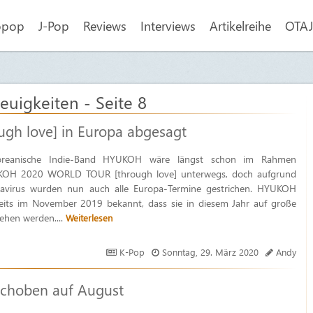
opop
J-Pop
Reviews
Interviews
Artikelreihe
OTAJI
euigkeiten - Seite 8
ugh‌ ‌love]‌ in Europa abgesagt
oreanische Indie-Band HYUKOH wäre längst schon im Rahmen
OH‌ ‌2020‌ ‌WORLD‌ ‌TOUR‌ ‌[through‌ ‌love]‌ unterwegs, doch aufgrund
avirus wurden nun auch alle Europa-Termine gestrichen. HYUKOH
eits im November 2019 bekannt, dass sie in diesem Jahr auf große
ehen werden....
Weiterlesen
K-Pop
Sonntag, 29. März 2020
Andy
choben auf August