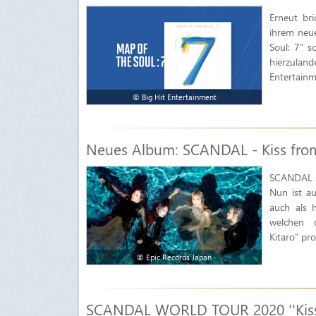
Erneut br
ihrem neu
Soul: 7" s
hierzuland
Entertainme
© Big Hit Entertainment
Neues Album: SCANDAL - Kiss from
SCANDAL si
Nun ist a
auch als h
welchen 
Kitaro" pr
© Epic Records Japan
SCANDAL WORLD TOUR 2020 ''Kiss f