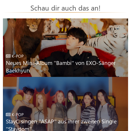
Schau dir auch das an!
K-POP
Neues Mini-Album ''Bambi'' von EXO-Sänger
Baekhyun
K-POP
StayC singen ''ASAP'' aus ihrer zweiten Single
''Staydom''