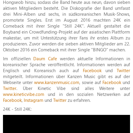
Hongseob hinzu, sodass die Band heute aus neun, davon sieben
aktiven Mitgliedern besteht. Die Diskografie der Band umfasst
drei Mini-Alben und sechs, in südkoreanischen Musik-Shows,
promotete Singles. Erst im August 2016 machten 24K ein
Comeback mit ihrer Single "Still 24K". Aktuell gestaltet die
Boyband ein Crowdfunding-Projekt auf der asiatischen Plattform
makestar, um mit Untestützung ihrer Fans ihr erstes Album zu
produzieren. Zuvor werden die sieben aktiven Mitglieder am 22.
Oktober 2016 ein Comeback mit ihrer Single "BINGO" machen.
Im offiziellen
Daum Cafe
werden aktuelle Informationen in
koreanischer Sprache veröffentlicht. Informationen werden auf
Englisch und Koreanisch auch auf
Facebook
und
Twitter
mitgeteilt. Informationen über Kanzen Music gibt es auf der
Webseite unter
www.kanzenmusic.com
, sowie auf
Facebook
und
Twitter
. Über Kinetic Vibe sind alles Weitere unter
www.kineticvibe.com
und in den sozialen Netzwerken auf
Facebook
,
Instagram
und
Twitter
zu erfahren.
24K - Still 24K: