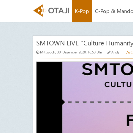
K-Pop
C-Pop & Mand
SMTOWN LIVE ''Culture Humanity''
Mittwoch, 30. Dezember 2020, 16:53 Uhr
Andy
/r/C