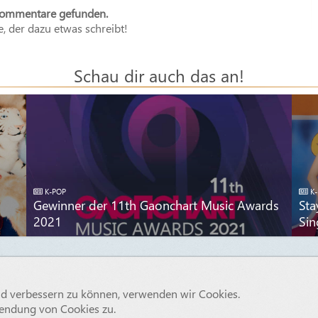
Kommentare gefunden.
e, der dazu etwas schreibt!
Schau dir auch das an!
K-POP
K-
Gewinner der 11th Gaonchart Music Awards
Sta
2021
Sin
© 2015 - 2026 OTAJI
end verbessern zu können, verwenden wir Cookies.
Impressum
Haftungsauschluss
Datenschutzerklärung
Kontakt
endung von Cookies zu.
Über Uns
Werben auf OTAJI
Das Team
ACP