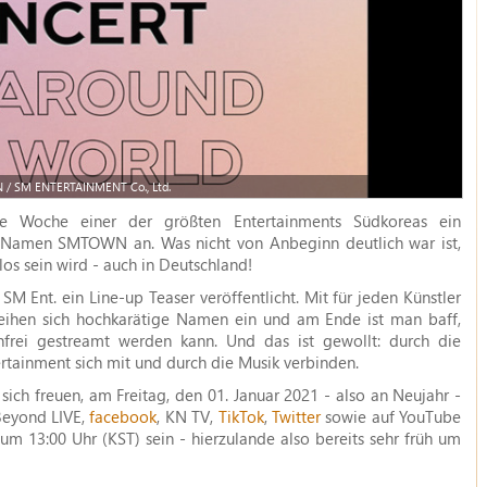
/ SM ENTERTAINMENT Co., Ltd.
e Woche einer der größten Entertainments Südkoreas ein
r-Namen SMTOWN an. Was nicht von Anbeginn deutlich war ist,
los sein wird - auch in Deutschland!
 Ent. ein Line-up Teaser veröffentlicht. Mit für jeden Künstler
reihen sich hochkarätige Namen ein und am Ende ist man baff,
frei gestreamt werden kann. Und das ist gewollt: durch die
ainment sich mit und durch die Musik verbinden.
ich freuen, am Freitag, den 01. Januar 2021 - also an Neujahr -
Beyond LIVE,
facebook
, KN TV,
TikTok
,
Twitter
sowie auf YouTube
 um 13:00 Uhr (KST) sein - hierzulande also bereits sehr früh um