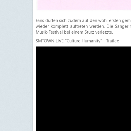
Fans dürfen sich zudem auf den wohl ersten gem
wieder komplett auftreten werden. Die Sängerin
Musik-Festival bei einem Sturz verletzte.
SMTOWN LIVE ''Culture Humanity'' - Trailer: