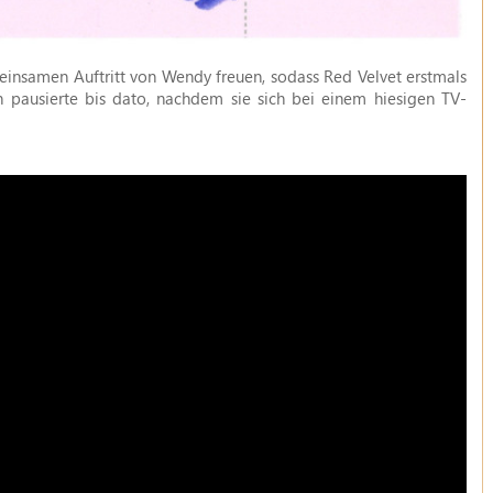
einsamen Auftritt von Wendy freuen, sodass Red Velvet erstmals
 pausierte bis dato, nachdem sie sich bei einem hiesigen TV-