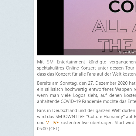
© SMTOWN 
Mit SM Entertainment kündigte vergangenen
spektakuläres Online Konzert unter dessen Tou
dass das Konzert für alle Fans auf der Welt kosten
Bereits am Sonntag, den 27. Dezember 2020 hat SM
ein stilistisch hochwertig entworfenes Wappen 
wenn man viele Logos sieht, auf denen kosten
anhaltende COVID-19 Pandemie möchte das Entert
Fans in Deutschland und der ganzen Welt dürfen s
wird das SMTOWN LIVE ''Culture Humanity'' auf 
und
V LIVE
kostenfrei live übertragen. Start wird
05:00 (CET).