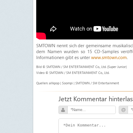
SMTOWN nennt sich der gemeinsame musikalische
dem Namen wurden so 15 CD-Samples veröffent
Informationen gibt es unter
www.smtown.com
.
Bild © SMTOWN / SM ENTERTAINMENT Co., Ltd. (Super Junior)
Video © SMTOWN / SM ENTERTAINMENT Co., Ltd.
Quellen: allkpop | Soompi | SMTOWN / SM Entertainment
Jetzt Kommentar hinterla