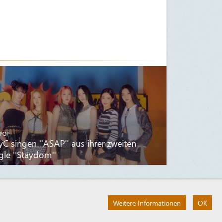
POP
yC singen ''ASAP'' aus ihrer zweiten
gle ''Staydom''
Weitere Informationen
OK