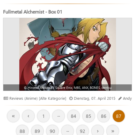
Fullmetal Alchemist - Box 01
© Hiromu Arakawa / Square Enix, MBS, ANX, BONES, dentsu
Reviews (Anime) [Alte Kategorie]
Dienstag, 07. April 2015
Andy
«
‹
1
···
84
85
86
87
›
»
88
89
90
···
92