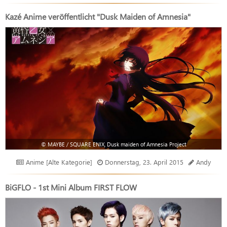
Kazé Anime veröffentlicht "Dusk Maiden of Amnesia"
© MAYBE / SQUARE ENIX, Dusk maiden of Amnesia Project
Anime [Alte Kategorie]
Donnerstag, 23. April 2015
Andy
BiGFLO - 1st Mini Album FIRST FLOW