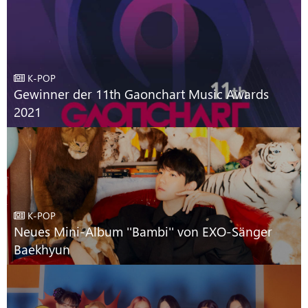
K-POP
Gewinner der 11th Gaonchart Music Awards
2021
K-POP
Neues Mini-Album ''Bambi'' von EXO-Sänger
Baekhyun