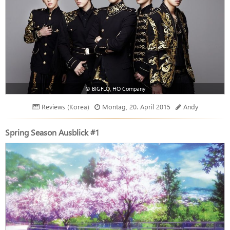
© BIGFLO, HO Company
Reviews (Korea)
Montag, 20. April 2015
Andy
Spring Season Ausblick #1