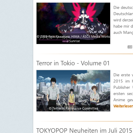
Die deutsc
Deutschla
wird derzei
habe mir d
auch Manga
© 2009 Reki Kawahara, HIMA / ASCII Media Works
/ Sunrise
Terror in Tokio - Volume 01
Die erste 
2015 im H
Publisher
ersten se
Anime gew
Weiterlese
© Terror in Resonance Committee
TOKYOPOP Neuheiten im Juli 2015