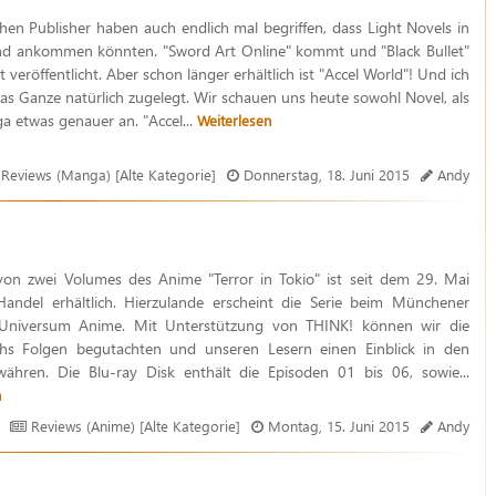
hen Publisher haben auch endlich mal begriffen, dass Light Novels in
nd ankommen könnten. "Sword Art Online" kommt und "Black Bullet"
t veröffentlicht. Aber schon länger erhältlich ist "Accel World"! Und ich
as Ganze natürlich zugelegt. Wir schauen uns heute sowohl Novel, als
 etwas genauer an. "Accel...
Weiterlesen
Reviews (Manga) [Alte Kategorie]
Donnerstag, 18. Juni 2015
Andy
von zwei Volumes des Anime "Terror in Tokio" ist seit dem 29. Mai
andel erhältlich. Hierzulande erscheint die Serie beim Münchener
 Universum Anime. Mit Unterstützung von THINK! können wir die
chs Folgen begutachten und unseren Lesern einen Einblick in den
ähren. Die Blu-ray Disk enthält die Episoden 01 bis 06, sowie...
n
Reviews (Anime) [Alte Kategorie]
Montag, 15. Juni 2015
Andy