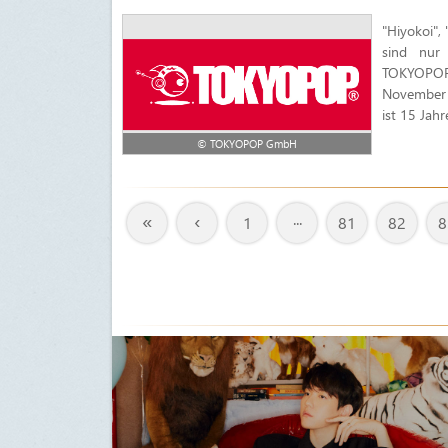
"Hiyokoi",
sind nur
TOKYOPOP.
November 
ist 15 Jahr
© TOKYOPOP GmbH
«
‹
1
···
81
82
8