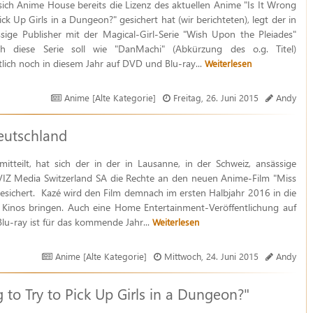
ch Anime House bereits die Lizenz des aktuellen Anime "Is It Wrong
ick Up Girls in a Dungeon?" gesichert hat (wir berichteten), legt der in
sige Publisher mit der Magical-Girl-Serie "Wish Upon the Pleiades"
h diese Serie soll wie "DanMachi" (Abkürzung des o.g. Titel)
tlich noch in diesem Jahr auf DVD und Blu-ray...
Weiterlesen
Anime [Alte Kategorie]
Freitag, 26. Juni 2015
Andy
eutschland
itteilt, hat sich der in der in Lausanne, in der Schweiz, ansässige
VIZ Media Switzerland SA die Rechte an den neuen Anime-Film "Miss
esichert. Kazé wird den Film demnach im ersten Halbjahr 2016 in die
 Kinos bringen. Auch eine Home Entertainment-Veröffentlichung auf
u-ray ist für das kommende Jahr...
Weiterlesen
Anime [Alte Kategorie]
Mittwoch, 24. Juni 2015
Andy
 to Try to Pick Up Girls in a Dungeon?"