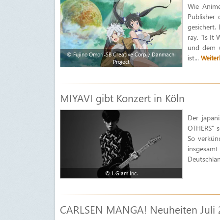
Wie Anime
Publisher 
gesichert.
ray. "Is It
und dem u
© Fujino Omori-SB Creative Corp. / Danmachi
ist...
Weiter
Project
MIYAVI gibt Konzert in Köln
Der japan
OTHERS" s
So verkün
insgesam
Deutschlan
© J-Glam Inc.
CARLSEN MANGA! Neuheiten Juli 