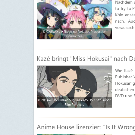
Nachdem si
to Try to P
Köln ansäs
nach. Auc
voraussich
© GAINAX / H?kago no Pleiades Production
Committee
Kazé bringt "Miss Hokusai" nach D
Wie Kazé m
Publisher 
Hokusai" g
deutschen
DVD und Bl
© 2014-2015 Hinako Sugiura - MS.HS / Sarusuberi
Film Partners
Anime House lizenziert "Is It Wrong