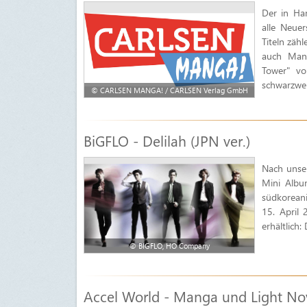
Der in Ha
alle Neue
Titeln zäh
auch Mang
Tower" vo
schwarzwei
© CARLSEN MANGA! / CARLSEN Verlag GmbH
BiGFLO - Delilah (JPN ver.)
Nach unser
Mini Albu
südkoreani
15. April 
erhältlich:
© BIGFLO, HO Company
Accel World - Manga und Light No