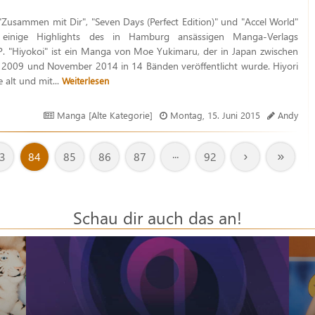
 "Zusammen mit Dir", "Seven Days (Perfect Edition)" und "Accel World"
 einige Highlights des in Hamburg ansässigen Manga-Verlags
 "Hiyokoi" ist ein Manga von Moe Yukimaru, der in Japan zwischen
2009 und November 2014 in 14 Bänden veröffentlicht wurde. Hiyori
e alt und mit...
Weiterlesen
Manga [Alte Kategorie]
Montag, 15. Juni 2015
Andy
›
»
3
84
85
86
87
···
92
Schau dir auch das an!