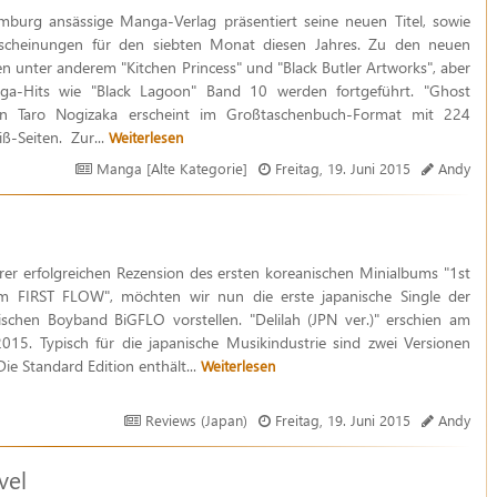
mburg ansässige Manga-Verlag präsentiert seine neuen Titel, sowie
rscheinungen für den siebten Monat diesen Jahres. Zu den neuen
len unter anderem "Kitchen Princess" und "Black Butler Artworks", aber
a-Hits wie "Black Lagoon" Band 10 werden fortgeführt. "Ghost
n Taro Nogizaka erscheint im Großtaschenbuch-Format mit 224
ß-Seiten. Zur...
Weiterlesen
Manga [Alte Kategorie]
Freitag, 19. Juni 2015
Andy
er erfolgreichen Rezension des ersten koreanischen Minialbums "1st
m FIRST FLOW", möchten wir nun die erste japanische Single der
schen Boyband BiGFLO vorstellen. "Delilah (JPN ver.)" erschien am
2015. Typisch für die japanische Musikindustrie sind zwei Versionen
 Die Standard Edition enthält...
Weiterlesen
Reviews (Japan)
Freitag, 19. Juni 2015
Andy
vel