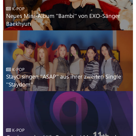
K-POP
Neues Mini-Album ''Bambi'' von EXO-Sänger
Baekhyun
K-POP
StayC singen ''ASAP'' aus ihrer zweiten Single
''Staydom''
K-POP