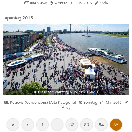
Interviews
Montag, 01. Juni 2015
Andy
Japantag 2015
© Düsseldorf Marketing & Tourismus GmbH
Reviews (Conventions) [Alte Kategorie]
Sonntag, 31. Mai 2015
Andy
«
‹
1
···
82
83
84
85