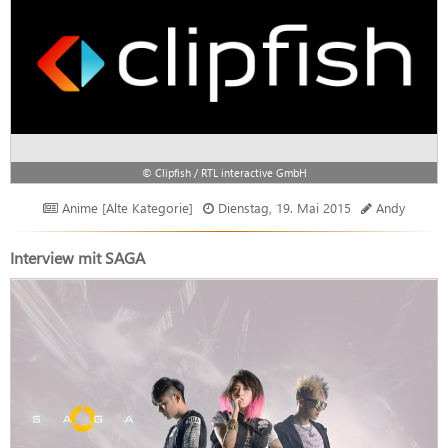
© Clipfish / RTL interactive GmbH
Anime [Alte Kategorie]
Dienstag, 19. Mai 2015
Andy
Interview mit SAGA