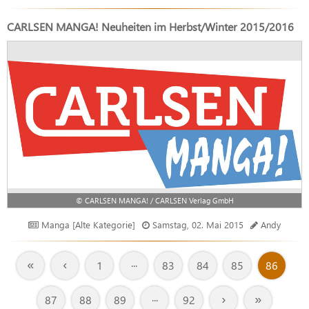
CARLSEN MANGA! Neuheiten im Herbst/Winter 2015/2016
© CARLSEN MANGA! / CARLSEN Verlag GmbH
Manga [Alte Kategorie]
Samstag, 02. Mai 2015
Andy
«
‹
1
···
83
84
85
86
›
»
87
88
89
···
92