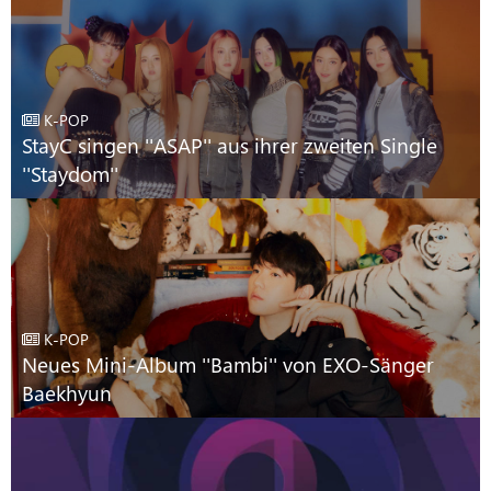
K-POP
StayC singen ''ASAP'' aus ihrer zweiten Single
''Staydom''
K-POP
Neues Mini-Album ''Bambi'' von EXO-Sänger
Baekhyun