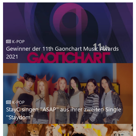
K-POP
Gewinner der 11th Gaonchart Music Awards
2021
K-POP
StayC singen ''ASAP'' aus ihrer zweiten Single
''Staydom''