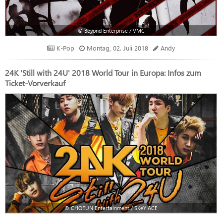
© Beyond Enterprise / VMC
K-Pop
Montag, 02. Juli 2018
Andy
24K 'Still with 24U' 2018 World Tour in Europa: Infos zum
Ticket-Vorverkauf
© CHOEUN Entertainment / SKeY ACE