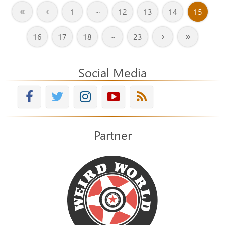
«
‹
1
···
12
13
14
15
›
»
16
17
18
···
23
Social Media
Partner