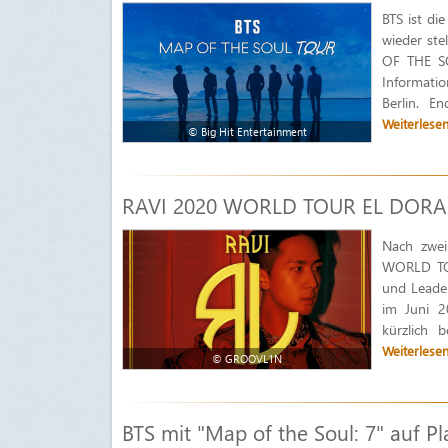
BTS ist di
wieder ste
OF THE SO
Informatio
Berlin. E
Weiterlese
© Big Hit Entertainment
RAVI 2020 WORLD TOUR EL DORAD
Nach zwei
WORLD TO
und Leader
im Juni 
kürzlich 
Weiterlese
© GROOVL1N
BTS mit "Map of the Soul: 7" auf P