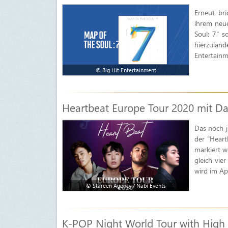
Erneut br
ihrem neu
Soul: 7" s
hierzuland
Entertainme
© Big Hit Entertainment
Heartbeat Europe Tour 2020 mit Da
Das noch j
der "Heart
markiert w
gleich vie
wird im Ap
© Stareen Agency / Nabi Events
K-POP Night World Tour with High T