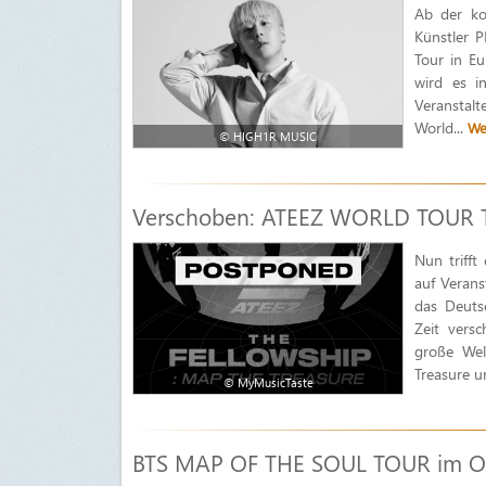
Ab der k
Künstler 
Tour in Eu
wird es i
Veranstal
World...
We
© HIGH1R MUSIC
Verschoben: ATEEZ WORLD TOUR Th
Nun triff
auf Verans
das Deuts
Zeit vers
große We
Treasure u
© MyMusicTaste
BTS MAP OF THE SOUL TOUR im Oly