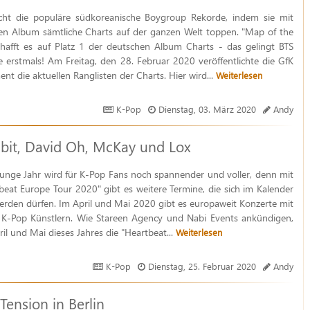
icht die populäre südkoreanische Boygroup Rekorde, indem sie mit
en Album sämtliche Charts auf der ganzen Welt toppen. "Map of the
chafft es auf Platz 1 der deutschen Album Charts - das gelingt BTS
e erstmals! Am Freitag, den 28. Februar 2020 veröffentlichte die GfK
nt die aktuellen Ranglisten der Charts. Hier wird...
Weiterlesen
K-Pop
Dienstag, 03. März 2020
Andy
bit, David Oh, McKay und Lox
unge Jahr wird für K-Pop Fans noch spannender und voller, denn mit
beat Europe Tour 2020" gibt es weitere Termine, die sich im Kalender
erden dürfen. Im April und Mai 2020 gibt es europaweit Konzerte mit
r K-Pop Künstlern. Wie Stareen Agency und Nabi Events ankündigen,
ril und Mai dieses Jahres die "Heartbeat...
Weiterlesen
K-Pop
Dienstag, 25. Februar 2020
Andy
ension in Berlin