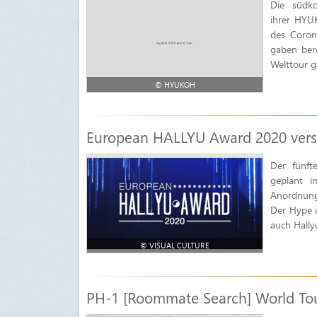
Die südk
ihrer HYUK
des Coron
gaben ber
Welttour g
© HYUKOH
European HALLYU Award 2020 vers
Der fünft
geplant i
Anordnunge
Der Hype u
auch Hallyu
© VISUAL CULTURE
PH-1 [Roommate Search] World Tour