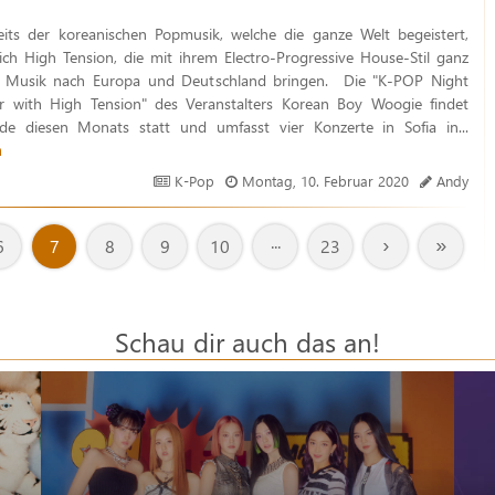
eits der koreanischen Popmusik, welche die ganze Welt begeistert,
ich High Tension, die mit ihrem Electro-Progressive House-Stil ganz
 Musik nach Europa und Deutschland bringen. Die "K-POP Night
r with High Tension" des Veranstalters Korean Boy Woogie findet
nde diesen Monats statt und umfasst vier Konzerte in Sofia in...
n
K-Pop
Montag, 10. Februar 2020
Andy
›
»
6
7
8
9
10
···
23
Schau dir auch das an!