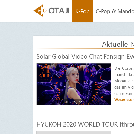
K-Pop
C-Pop & Mand
Aktuelle 
Solar Global Video Chat Fansign E
Die Coron
manch kre
Monat ein
das im Vid
es im komm
Weiterlese
© RBW, Inc.
HYUKOH‌ ‌2020‌ ‌WORLD‌ ‌TOUR‌ ‌[thro