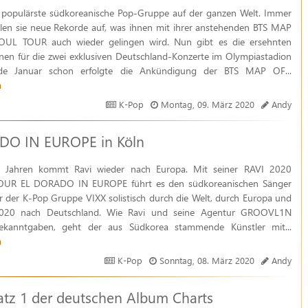
e populärste südkoreanische Pop-Gruppe auf der ganzen Welt. Immer
llen sie neue Rekorde auf, was ihnen mit ihrer anstehenden BTS MAP
UL TOUR auch wieder gelingen wird. Nun gibt es die ersehnten
nen für die zwei exklusiven Deutschland-Konzerte im Olympiastadion
nde Januar schon erfolgte die Ankündigung der BTS MAP OF...
n
K-Pop
Montag, 09. März 2020
Andy
O IN EUROPE in Köln
 Jahren kommt Ravi wieder nach Europa. Mit seiner RAVI 2020
UR EL DORADO IN EUROPE führt es den südkoreanischen Sänger
 der K-Pop Gruppe VIXX solistisch durch die Welt, durch Europa und
2020 nach Deutschland. Wie Ravi und seine Agentur GROOVL1N
bekanntgaben, geht der aus Südkorea stammende Künstler mit...
n
K-Pop
Sonntag, 08. März 2020
Andy
latz 1 der deutschen Album Charts