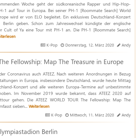
ommenden Woche geht der südkoreanische Rapper und Hip-Hop-
PH-1 auf Tour in Europa. Bei seiner PH-1 [Roommate Search] World
rope wird er von ELO begleitet. Ein exklusives Deutschland-Konzert
n Berlin geben. Schon zum Jahreswechsel kündigte der englische
ter Cult of Ya eine Tour mit PH-1 an. Die PH-1 [Roommate Search]
iterlesen
K-Pop
Donnerstag, 12. März 2020
Andy
e Fellowship: Map The Treasure in Europe
t der Coronavirus auch ATEEZ. Nach weiteren Anordnungen in Bezug
taltungen in Europa, insbesondere Deutschland, wurde heute Mittag
chland-Konzert und alle weiteren Europa-Termine auf unbestimmte
choben. Im November 2019 wurde bekannt, dass ATEEZ 2020 auf
lttour gehen. Die ATEEZ WORLD TOUR The Fellowship: Map The
mfasst sieben...
Weiterlesen
K-Pop
Mittwoch, 11. März 2020
Andy
mpiastadion Berlin