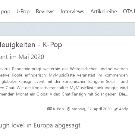
opop
J-Pop
Reviews
Interviews
Artikelreihe
OTAJI
Neuigkeiten - K-Pop
vent im Mai 2020
avirus-Pandemie prägt weiterhin das Weltgeschehen und so werden
ative Köpfe erfinderisch. MyMusicTaste veranstalt im kommenden
 globales Fansign Event mit der koreanischen Sängerin Solar - und
eo Chat. Wie der Konzertveranstalter MyMusicTaste ankündigte, wird
enden Monat ein Global Video Chat Fansign mit Solar geben. Die...
n
K-Pop
Montag, 27. April 2020
Andy
ugh‌ ‌love]‌ in Europa abgesagt