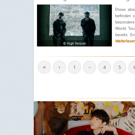
Etwas abs
befinden s
besondere
World Tou
bereits E
Weiterlese
© High Tension
«
‹
1
···
4
5