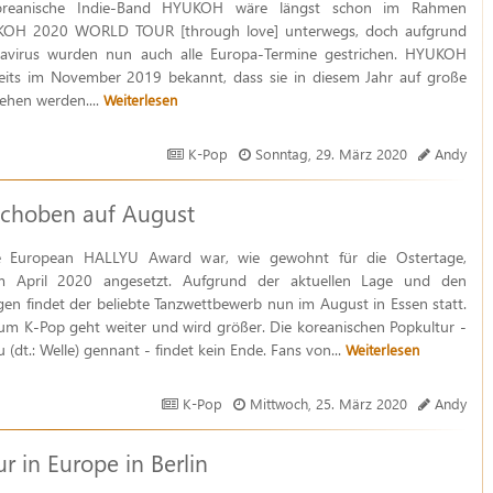
oreanische Indie-Band HYUKOH wäre längst schon im Rahmen
OH‌ ‌2020‌ ‌WORLD‌ ‌TOUR‌ ‌[through‌ ‌love]‌ unterwegs, doch aufgrund
avirus wurden nun auch alle Europa-Termine gestrichen. HYUKOH
eits im November 2019 bekannt, dass sie in diesem Jahr auf große
ehen werden....
Weiterlesen
K-Pop
Sonntag, 29. März 2020
Andy
choben auf August
e European HALLYU Award war, wie gewohnt für die Ostertage,
m April 2020 angesetzt. Aufgrund der aktuellen Lage und den
n findet der beliebte Tanzwettbewerb nun im August in Essen statt.
m K-Pop geht weiter und wird größer. Die koreanischen Popkultur -
 (dt.: Welle) gennant - findet kein Ende. Fans von...
Weiterlesen
K-Pop
Mittwoch, 25. März 2020
Andy
 in Europe in Berlin